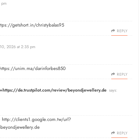
6 pm
ttps://getshort.in/christybalas95
REPLY
 10, 2026 at 2:35 pm
https://unim.ma/darinforbes850
REPLY
l=https://de.trustpilot.com/review/beyondjewellery.de
says:
e
http://clients1.google.com.tw/url?
/beyondjewellery.de
REPLY