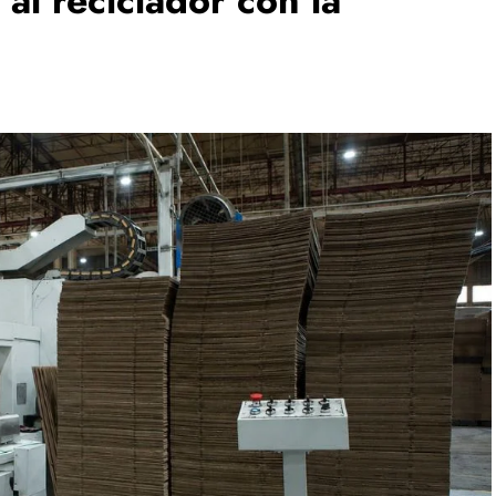
al reciclador con la
CINE
s supervisa
Cinema Tepito presenta la
 de programas
Retrospectiva María Rojo e
ibertad y presenta
inaugura el Reconocimiento
 al Fenómeno de El
Changarro de Barrio a la
Trayectoria Fílmica
52 minutes ago