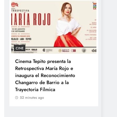
GASTRONOMÍA
A
Kyoto celebra el Día Mundial del
T
Ramen con los auténticos sabores
e
de Japón
o
p
52 minutes ago
s