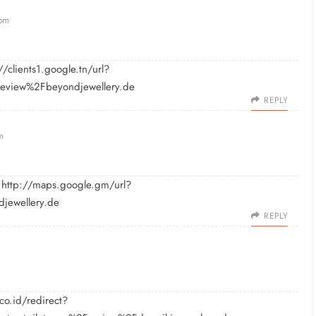
 pm
//clients1.google.tn/url?
eview%2Fbeyondjewellery.de
REPLY
m
r
http://maps.google.gm/url?
djewellery.de
REPLY
co.id/redirect?