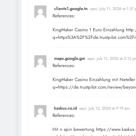
clients1.google.tn
says:
July 11, 2026 at 1:31
References:
KingMaker Casino 1 Euro Einzahlung
http:
q=https%3A%2F%2Fde.trustpilot.com%2Fr
maps.google.gm
says:
July 11, 2026 at 2:12 p
References:
KingMaker Casino Einzahlung mit Netelle
q=https://de.trustpilot.com/review/beyon
kaskus.co.id
says:
July 12, 2026 at 9:19 pm
References:
Hit n spin bewertung
https://www.kaskus.