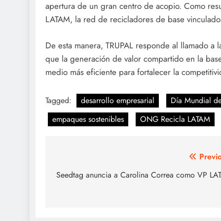
apertura de un gran centro de acopio. Como resul
LATAM, la red de recicladores de base vinculad
De esta manera, TRUPAL responde al llamado a l
que la generación de valor compartido en la base 
medio más eficiente para fortalecer la competiti
Tagged:
desarrollo empresarial
Día Mundial d
empaques sostenibles
ONG Recicla LATAM
Post
Previ
navigation
Seedtag anuncia a Carolina Correa como VP L