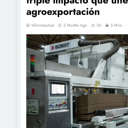
triple impacto que une 
agroexportación
Informeactual
2 Months Ago
56
5 Mins
SOCIALES
Titular del Midi
funcionamiento
sociales en La L
acciones frente
Niño
52 minutes ago