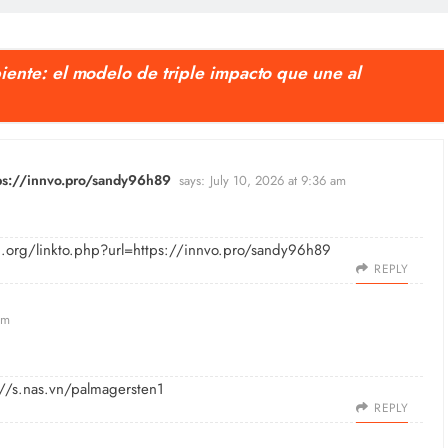
ente: el modelo de triple impacto que une al
tps://innvo.pro/sandy96h89
says:
July 10, 2026 at 9:36 am
.org/linkto.php?url=https://innvo.pro/sandy96h89
REPLY
pm
://s.nas.vn/palmagersten1
REPLY