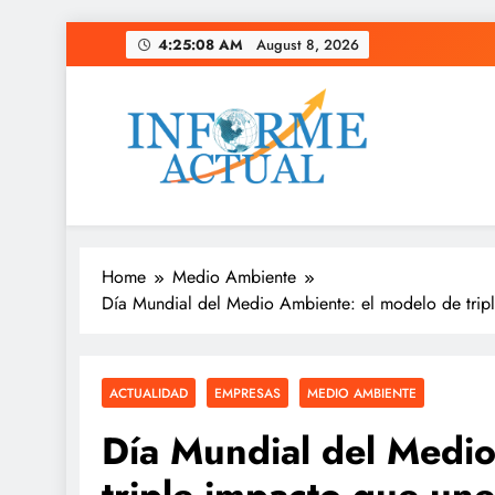
Skip
4:25:09 AM
August 8, 2026
to
content
Informe Actual
La actualidad al instante, con veracidad y clarid
Home
Medio Ambiente
Día Mundial del Medio Ambiente: el modelo de tripl
ACTUALIDAD
EMPRESAS
MEDIO AMBIENTE
Día Mundial del Medio