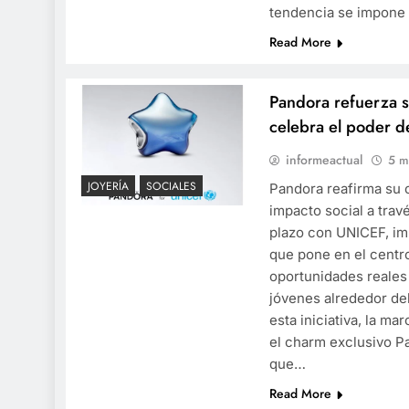
tendencia se impone
Read More
Pandora refuerza 
celebra el poder d
informeactual
5 m
JOYERÍA
SOCIALES
Pandora reafirma su
impacto social a trav
plazo con UNICEF, i
que pone en el centro
oportunidades reales 
jóvenes alrededor d
esta iniciativa, la ma
el charm exclusivo P
que…
Read More