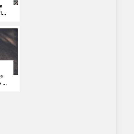
pa
ilos
na
e 30
ue
a