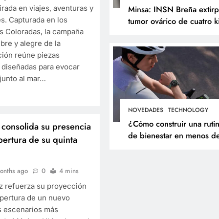
irada en viajes, aventuras y
Minsa: INSN Breña extir
s. Capturada en los
tumor ovárico de cuatro k
as Coloradas, la campaña
a niña de tres años
ibre y alegre de la
proveniente de
ión reúne piezas
Chanchamayo
diseñadas para evocar
junto al mar…
NOVEDADES
TECHNOLOGY
¿Cómo construir una ruti
consolida su presencia
de bienestar en menos d
pertura de su quinta
minutos? Cinco hábitos q
puedes incorporar a tu dí
onths ago
0
4 mins
ez refuerza su proyección
apertura de un nuevo
s escenarios más