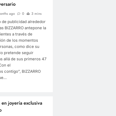
versario
onths ago
0
3 mins
 de publicidad alrededor
ías BIZZARRO antepone la
ientes a través de
ción de los momentos
ersonas, como dice su
lo pretende seguir
s allá de sus primeros 47
Con el
s contigo”, BIZZARRO
que…
 en joyería exclusiva
o