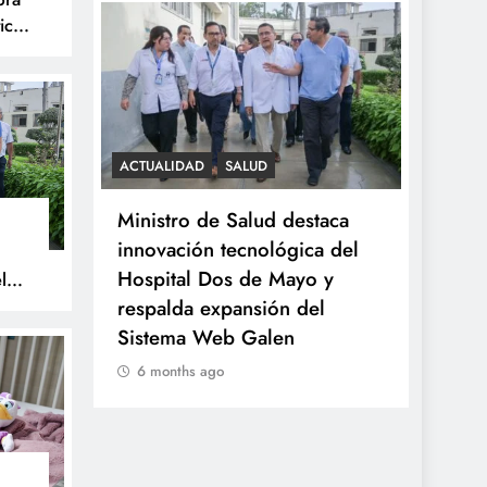
ica
S
ACTUALIDAD
SALUD
SALUD
celebra
Ministro de Salud destaca
Minsa
tística
innovación tecnológica del
tumor
Hospital Dos de Mayo y
a niña
l
respalda expansión del
prove
Sistema Web Galen
6 mo
6 months ago