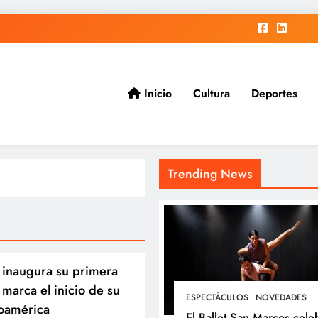
Inicio
Cultura
Deportes
ad.
Trending News
 inaugura su primera
 marca el inicio de su
ESPECTÁCULOS
NOVEDADES
noamérica
El Ballet San Marcos cele