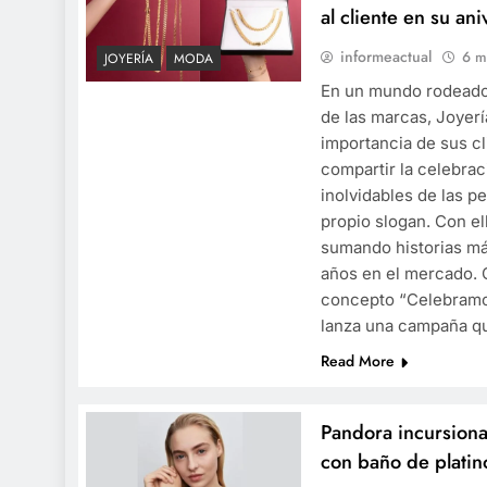
al cliente en su ani
informeactual
6 m
JOYERÍA
MODA
En un mundo rodeado
de las marcas, Joyer
importancia de sus cl
compartir la celebra
inolvidables de las p
propio slogan. Con el
sumando historias má
años en el mercado. 
concepto “Celebramo
lanza una campaña 
Read More
Pandora incursiona
con baño de platin