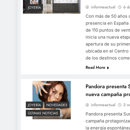
informeactual
6 d
JOYERÍA
Con más de 50 años d
presencia en España 
de 110 puntos de ven
inicia una nueva etapa
apertura de su prime
ubicada en el Centro
de los destinos come
Read More
Pandora presenta
nueva campaña pr
informeactual
2 m
JOYERÍA
NOVEDADES
ÚLTIMAS NOTICIAS
Pandora presenta S
campaña protagoniza
la energía espontánea