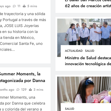
62 años de creación artíst
ays ago
11
5 mins
con Resonancias
e trayectoria y una sólida
y Portugal a través de más
ta, JOSE LUIS Joyerías
 en su historia con la
ra tienda en México,
ESPECTÁCULOS
NOVEDADE
 Comercial Santa Fe, uno
El Ballet San Marcos 
rciales…
ACTUALIDAD
SALUD
62 años de creación ar
Ministro de Salud destaca
con Resonancias
innovación tecnológica de
Hospital Dos de Mayo y
6 months ago
 Summer Moments, la
respalda expansión del
otagonizada por Danna
Sistema Web Galen
onths ago
129
3 mins
ummer Moments, una
da por Danna que celebra
SALUD
 y colorida del verano a