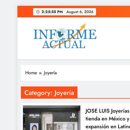
Skip
2:25:56 PM
August 6, 2026
to
content
Informe Actual
La actualidad al instante, con veracidad y clarid
Home
Joyería
Category:
Joyería
JOSE LUIS Joyerías
tienda en México y
expansión en Lati