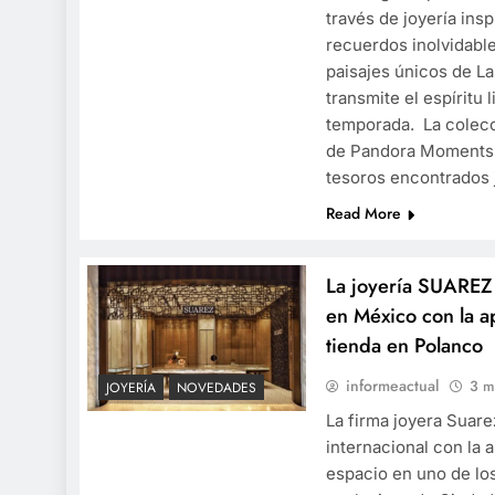
través de joyería insp
recuerdos inolvidable
paisajes únicos de L
transmite el espíritu l
temporada. La colecc
de Pandora Moments 
tesoros encontrados 
Read More
La joyería SUAREZ 
en México con la a
tienda en Polanco
informeactual
3 m
JOYERÍA
NOVEDADES
La firma joyera Suar
internacional con la 
espacio en uno de lo