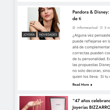
Pandora & Disney: 
de ti
informeactual
5 m
JOYERÍA
NOVEDADES
¿Alguna vez pensaste
puede reflejarse en l
allá de complementar 
correctas pueden con
de tu personalidad. E
las propuestas Disne
no solo decoran, sin
quien los lleva. Si t
Read More
“47 años celebrand
Joyerías BIZZARRO