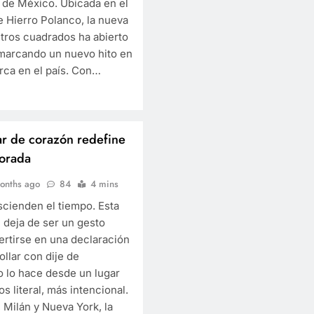
 de México. Ubicada en el
e Hierro Polanco, la nueva
tros cuadrados ha abierto
 marcando un nuevo hito en
arca en el país. Con…
lar de corazón redefine
porada
onths ago
84
4 mins
scienden el tiempo. Esta
 deja de ser un gesto
ertirse en una declaración
collar con dije de
o lo hace desde un lugar
s literal, más intencional.
, Milán y Nueva York, la