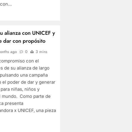
 con…
su alianza con UNICEF y
e dar con propósito
onths ago
0
3 mins
 compromiso con el
és de su alianza de largo
mpulsando una campaña
 el poder de dar y generar
para niñas, niños y
el mundo. Como parte de
rca presenta
andora x UNICEF, una pieza