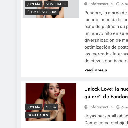
informeactual
6 m
JOYERÍA
NOVEDADES
ÚLTIMAS NOTICIAS
Pandora, la marca de
mundo, anuncia la in
baño de platino a su 
un nuevo hito en su e
diversificación de me
optimización de costos
los mercados interna
de piezas con baño d
Read More
Unlock Love: la nu
quiero” de Pandor
informeactual
6 m
JOYERÍA
MODA
NOVEDADES
Joyas personalizable
Danna como embajador