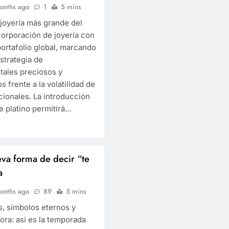
onths ago
1
5 mins
 joyería más grande del
corporación de joyería con
portafolio global, marcando
strategia de
tales preciosos y
 frente a la volatilidad de
cionales. La introducción
e platino permitirá…
eva forma de decir “te
a
onths ago
89
5 mins
s, símbolos eternos y
a: así es la temporada