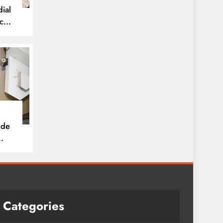
ial
icos
 de
tria
e
Categories