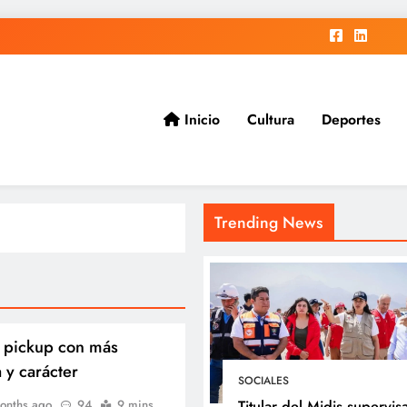
Inicio
Cultura
Deportes
ad.
Trending News
 pickup con más
a y carácter
SOCIALES
Titular del Midis supervis
onths ago
94
9 mins