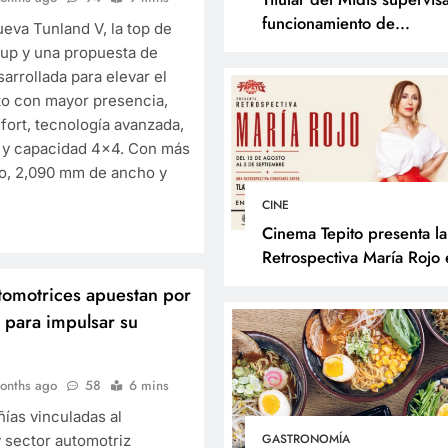
funcionamiento de
eva Tunland V, la top de
programas sociales en La
kup y una propuesta de
Libertad y presenta accio
rrollada para elevar el
frente al Fenómeno de El
o con mayor presencia,
Niño
fort, tecnología avanzada,
e y capacidad 4×4. Con más
NE
GASTRONOMÍA
go, 2,090 mm de ancho y
nema Tepito presenta la
Kyoto celebra el Día 
CINE
trospectiva María Rojo e
del Ramen con los aut
Cinema Tepito presenta la
augura el Reconocimiento
sabores de Japón
Retrospectiva María Rojo 
inaugura el Reconocimien
angarro de Barrio a la
3 months ago
tomotrices apuestan por
Changarro de Barrio a la
ayectoria Fílmica
o para impulsar su
Trayectoria Fílmica
3 months ago
onths ago
58
6 mins
as vinculadas al
GASTRONOMÍA
y sector automotriz