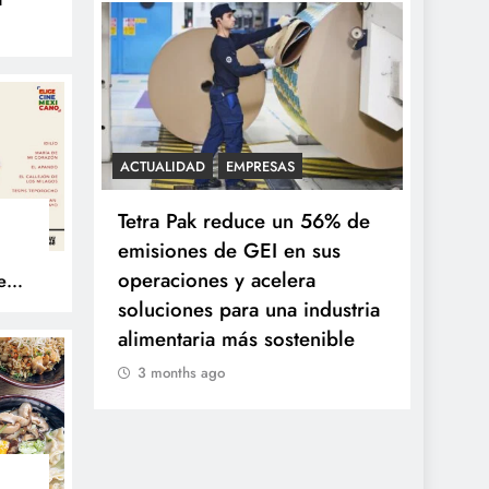
nes
ACTUALIDAD
EMPRESAS
Mundial
Tetra Pak reduce un 56% de
énticos
emisiones de GEI en sus
operaciones y acelera
e
to
soluciones para una industria
alimentaria más sostenible
3 months ago