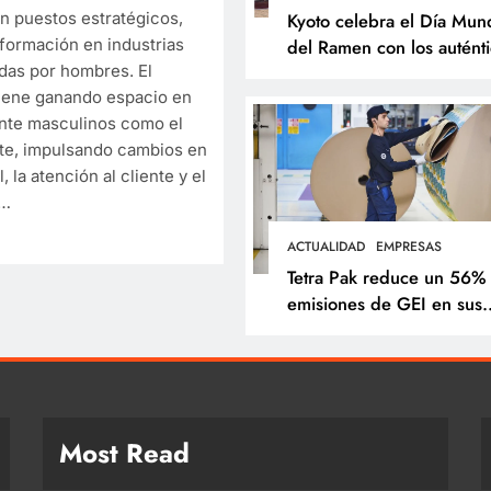
n puestos estratégicos,
Kyoto celebra el Día Mund
formación en industrias
del Ramen con los autént
adas por hombres. El
sabores de Japón
iene ganando espacio en
nte masculinos como el
rte, impulsando cambios en
, la atención al cliente y el
s…
ACTUALIDAD
EMPRESAS
Tetra Pak reduce un 56%
emisiones de GEI en sus
operaciones y acelera
soluciones para una indus
alimentaria más sostenibl
Most Read