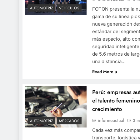
AUTOMOTRÍZ
VEHÍCULOS
FOTON presenta la nu
gama de su línea pic
nueva generación desa
estándar del segment
más espacio, alto con
seguridad inteligent
SOCIALES
CI
de 5.6 metros de lar
una distancia…
Titular del Midis supervisa
Ci
funcionamiento de
Re
Read More
programas sociales en La
in
Libertad y presenta acciones
Ch
Perú: empresas au
frente al Fenómeno de El
Tr
el talento femenin
Niño
crecimiento
3 months ago
informeactual
3 m
AUTOMOTRÍZ
MERCADOS
Cada vez más compañí
transporte, logística 