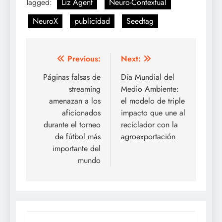
Tagged:
Liz Agent
Neuro-Contextual
NeuroX
publicidad
Seedtag
Post
Previous:
Next:
navigation
Páginas falsas de
Día Mundial del
streaming
Medio Ambiente:
amenazan a los
el modelo de triple
aficionados
impacto que une al
durante el torneo
reciclador con la
de fútbol más
agroexportación
importante del
mundo