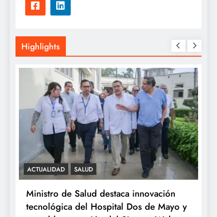
Highlights
SALUD
ovación
Minsa: INSN Breña extirpa tumor
de Mayo y
ovárico de cuatro kilos a niña de tres