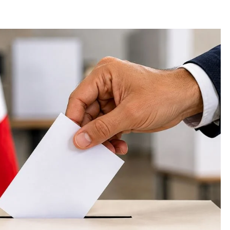
SOCIALES
Titular del Midis supervisa
funcionamiento de programas
sociales en La Libertad y presenta
acciones frente al Fenómeno de El
Niño
1 day ago