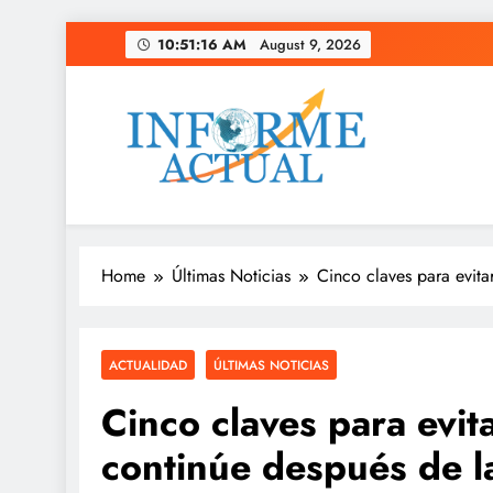
Skip
10:51:17 AM
August 9, 2026
to
content
Informe Actual
La actualidad al instante, con veracidad y clarid
Home
Últimas Noticias
Cinco claves para evita
ACTUALIDAD
ÚLTIMAS NOTICIAS
Cinco claves para evit
continúe después de l