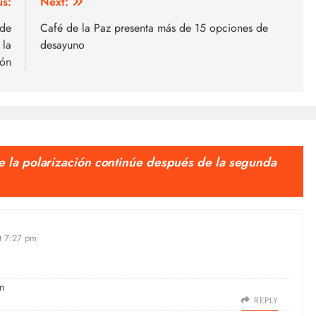
us:
Next:
 de
Café de la Paz presenta más de 15 opciones de
 la
desayuno
ión
ue la polarización continúe después de la segunda
at 7:27 pm
en
REPLY