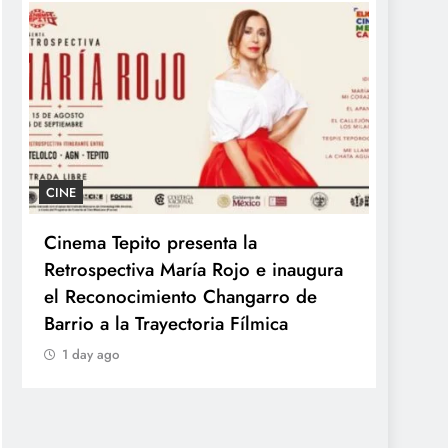
CINE
GASTR
Cinema Tepito presenta la
Kyoto
Retrospectiva María Rojo e inaugura
Ramen
el Reconocimiento Changarro de
Japón
Barrio a la Trayectoria Fílmica
1 day
1 day ago