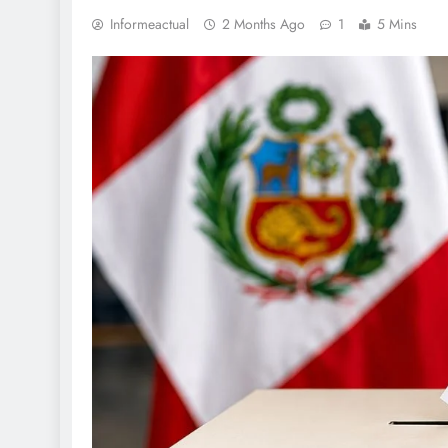
Informeactual
2 Months Ago
1
5 Mins