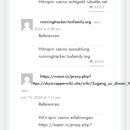
Hitnspin casino echtgeld
rubattle.net
REPLY
runningtracker.tuxfamily.org
says:
July 13, 2026 at 6:58 pm
References:
Hitnspin casino auszahlung
runningtracker.tuxfamily.org
REPLY
https://wasm.in/proxy.php?
link=https://skyscrapperwiki.site/wiki/Zugang_zu_dieser_
says:
July 13, 2026 at 7:13 pm
References:
Hit’n’spin casino erfahrungen
https://wasm.in/proxy.php?