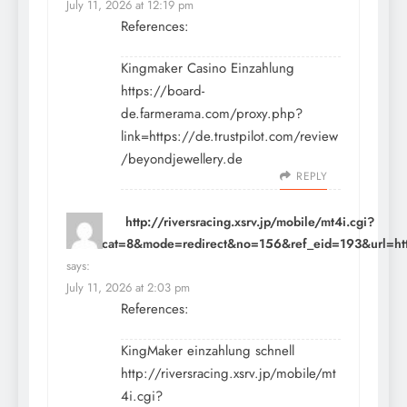
July 11, 2026 at 12:19 pm
References:
Kingmaker Casino Einzahlung
https://board-
de.farmerama.com/proxy.php?
link=https://de.trustpilot.com/review
/beyondjewellery.de
REPLY
http://riversracing.xsrv.jp/mobile/mt4i.cgi?
id=3&cat=8&mode=redirect&no=156&ref_eid=193&url=https
says:
July 11, 2026 at 2:03 pm
References:
KingMaker einzahlung schnell
http://riversracing.xsrv.jp/mobile/mt
4i.cgi?