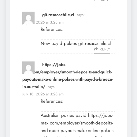
git.resacachile.cl
says:
July 18, 2026 at 3:28 am
References:
New payid pokies
git.resacachile.cl
REPLY
https://jobs-
max.com/employer/smooth-deposits-and-quick-
payouts-make-online-pokies-with-payid-a-breeze-
in-australia/
says:
July 18, 2026 at 3:28 am
References:
Australian pokies payid
https://jobs-
max.com/employer/smooth-deposits-
and-quick-payouts-make-online-pokies-