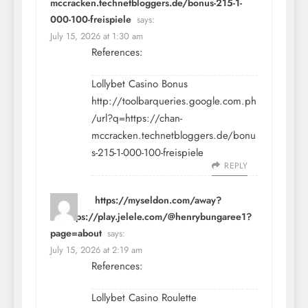
mccracken.technetbloggers.de/bonus-215-1-
000-100-freispiele
says:
July 15, 2026 at 1:30 am
References:
Lollybet Casino Bonus
http://toolbarqueries.google.com.ph
/url?q=https://chan-
mccracken.technetbloggers.de/bonu
s-215-1-000-100-freispiele
REPLY
https://myseldon.com/away?
to=https://play.jelele.com/@henrybungaree1?
page=about
says:
July 15, 2026 at 2:19 am
References:
Lollybet Casino Roulette