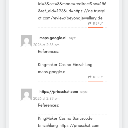
id=3&cat=8&mode=redirect&no=156
&ref_eid=193&url=https://de.trustpil
ot.com/review/beyondjewellery.de
REPLY
maps.google.nl
says:
July 11, 2026 at 2:38 pm
References:
Kingmaker Casino Einzahlung
maps.google.nl
REPLY
https://priuschat.com
says:
July 11, 2026 at 2:39 pm
References:
KingMaker Casino Bonuscode
Einzahlung
https://priuschat.com