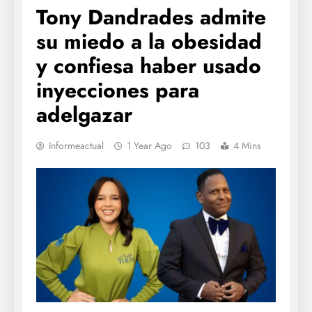
Tony Dandrades admite
su miedo a la obesidad
y confiesa haber usado
inyecciones para
adelgazar
Informeactual
1 Year Ago
103
4 Mins