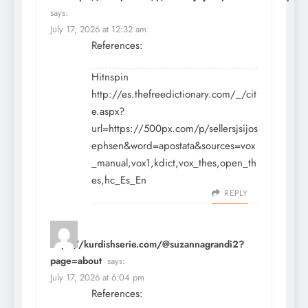
says:
July 17, 2026 at 12:32 am
References:
Hitnspin
http://es.thefreedictionary.com/_/cit
e.aspx?
url=https://500px.com/p/sellersjsijos
ephsen&word=apostata&sources=vox
_manual,vox1,kdict,vox_thes,open_th
es,hc_Es_En
REPLY
https://kurdishserie.com/@suzannagrandi2?
page=about
says:
July 17, 2026 at 6:04 pm
References: