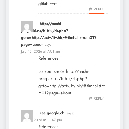
gitlab.com
REPLY
http://nashi-
progulki.ru/bitrix/rk.php?
goto=http://actv.1tv.hk/@timhallstrom01?
page=about
says:
July 15, 2026 at 7:01 am
References:
Lollybet seriös
http://nashi-
progulki.ru/bitrix/rk.php?
goto=http://actv.1tv.hk/@timhallstro
m01?page=about
REPLY
cse.google.ch
says:
July 15, 2026 at 11:47 pm
References: