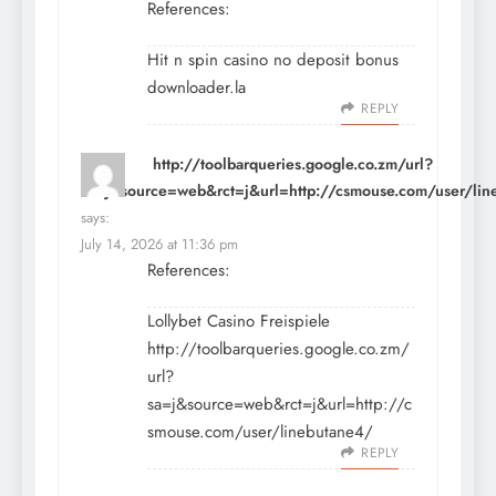
References:
Hit n spin casino no deposit bonus
downloader.la
REPLY
http://toolbarqueries.google.co.zm/url?
sa=j&source=web&rct=j&url=http://csmouse.com/user/lin
says:
July 14, 2026 at 11:36 pm
References:
Lollybet Casino Freispiele
http://toolbarqueries.google.co.zm/
url?
sa=j&source=web&rct=j&url=http://c
smouse.com/user/linebutane4/
REPLY