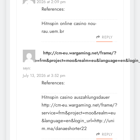
July 13, 2026 at 2:09 pm
References:
Hitnspin online casino
nou-
rau.uem.br
REPLY
http://cm-eu.wargaming.net/frame/?
service=frm&project=moo&realm=eu&language=en&login_
says:
July 13, 2026 at 3:52 pm
References:
Hitnspin casino auszahlungsdauer
http://cm-eu.wargaming.net/frame/?
service=frm&project=moo&realm=eu
&language=en&login_url=http://uni
m.ma/danaeshorter22
REPLY