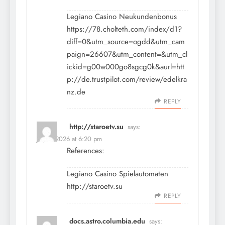
Legiano Casino Neukundenbonus
https://78.cholteth.com/index/d1?
diff=0&utm_source=ogdd&utm_cam
paign=26607&utm_content=&utm_cl
ickid=g00w000go8sgcg0k&aurl=htt
p://de.trustpilot.com/review/edelkra
nz.de
REPLY
http://staroetv.su
says:
July 9, 2026 at 6:20 pm
References:
Legiano Casino Spielautomaten
http://staroetv.su
REPLY
docs.astro.columbia.edu
says: