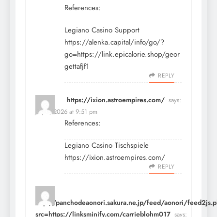
References:
Legiano Casino Support
https://alenka.capital/info/go/?
go=https://link.epicalorie.shop/geor
gettafjf1
REPLY
https://ixion.astroempires.com/
says:
July 9, 2026 at 9:51 pm
References:
Legiano Casino Tischspiele
https://ixion.astroempires.com/
REPLY
http://panchodeaonori.sakura.ne.jp/feed/aonori/feed2js.
src=https://linksminify.com/carrieblohm017
says: