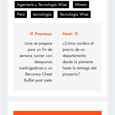
Ingeniería y Tecnología Wise
Minem
Perú
tecnología
Tecnología Wise
Post
Previous:
Next:
navigation
Lima se prepara
¿Cómo cambia el
para un fin de
precio de un
semana runner con
departamento
desayunos
desde la preventa
madrugadores y un
hasta la entrega del
Recovery Cheat
proyecto?
Buffet post meta