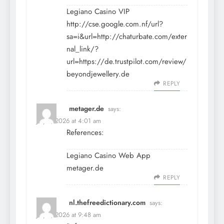
Legiano Casino VIP
http://cse.google.com.nf/url?
sa=i&url=http://chaturbate.com/exter
nal_link/?
url=https://de.trustpilot.com/review/
beyondjewellery.de
REPLY
metager.de
says:
July 9, 2026 at 4:01 am
References:
Legiano Casino Web App
metager.de
REPLY
nl.thefreedictionary.com
says:
July 9, 2026 at 9:48 am