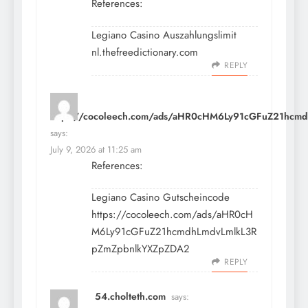
References:
Legiano Casino Auszahlungslimit
nl.thefreedictionary.com
REPLY
https://cocoleech.com/ads/aHR0cHM6Ly91cGFuZ21hcm
says:
July 9, 2026 at 11:25 am
References:
Legiano Casino Gutscheincode
https://cocoleech.com/ads/aHR0cH
M6Ly91cGFuZ21hcmdhLmdvLmlkL3R
pZmZpbnlkYXZpZDA2
REPLY
54.cholteth.com
says: