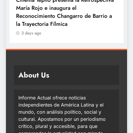
María Rojo e inaugura el
c
te
Reconocimiento Changarro de Barrio a
la Trayectoria Fílmica
3 days ago
About Us
Informe Actual ofrece noticias
independientes de América Latina y el
mundo, con análisis político, social y
cultural. Apostamos por un periodismo
crítico, plural y accesible, para que