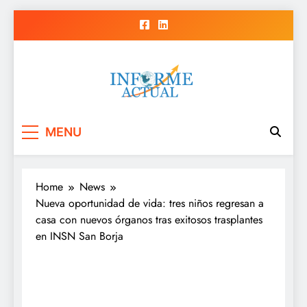
Skip
to
content
Informe Actual
La actualidad al instante, con veracidad
MENU
y claridad.
Home
News
Nueva oportunidad de vida: tres niños regresan a
casa con nuevos órganos tras exitosos trasplantes
en INSN San Borja