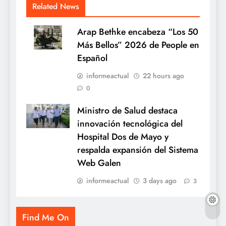
Related News
Arap Bethke encabeza “Los 50
Más Bellos” 2026 de People en
Español
informeactual
22 hours ago
0
Ministro de Salud destaca
innovación tecnológica del
Hospital Dos de Mayo y
respalda expansión del Sistema
Web Galen
informeactual
3 days ago
3
Find Me On