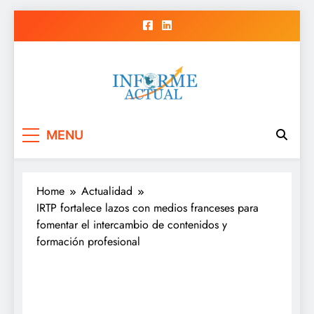
Skip
to
content
Informe Actual
La actualidad al instante, con veracidad
MENU
y claridad.
Home
Actualidad
IRTP fortalece lazos con medios franceses para
fomentar el intercambio de contenidos y
formación profesional