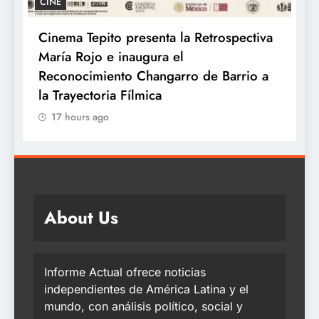
GASTRONOMÍA
 presenta la Retrospectiva
Kyoto celebra el Día
inaugura el
con los auténticos sa
o Changarro de Barrio a
17 hours ago
 Fílmica
About Us
Informe Actual ofrece noticias
independientes de América Latina y el
mundo, con análisis político, social y