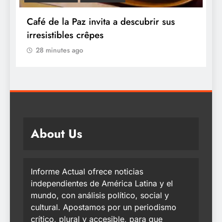
 invita a descubrir sus
ASBANC e Interbank 
rêpes
gratuito para impulsa
financiera de las muj
28 minutes ago
About Us
Informe Actual ofrece noticias
independientes de América Latina y el
mundo, con análisis político, social y
cultural. Apostamos por un periodismo
crítico, plural y accesible, para que