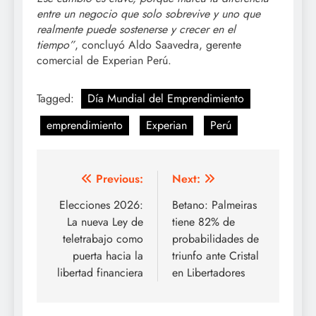
entre un negocio que solo sobrevive y uno que
realmente puede sostenerse y crecer en el
tiempo”
, concluyó Aldo Saavedra, gerente
comercial de Experian Perú.
Tagged:
Día Mundial del Emprendimiento
emprendimiento
Experian
Perú
Post
Previous:
Next:
navigation
Elecciones 2026:
Betano: Palmeiras
La nueva Ley de
tiene 82% de
teletrabajo como
probabilidades de
puerta hacia la
triunfo ante Cristal
libertad financiera
en Libertadores