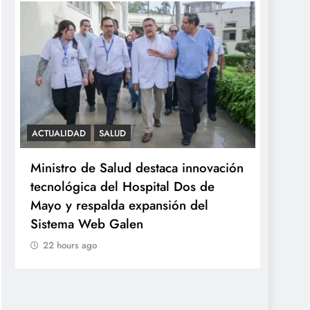
ACTUALIDAD
SALUD
SALUD
Ministro de Salud destaca innovación
Minsa
tecnológica del Hospital Dos de
ováric
Mayo y respalda expansión del
años 
Sistema Web Galen
22 h
22 hours ago