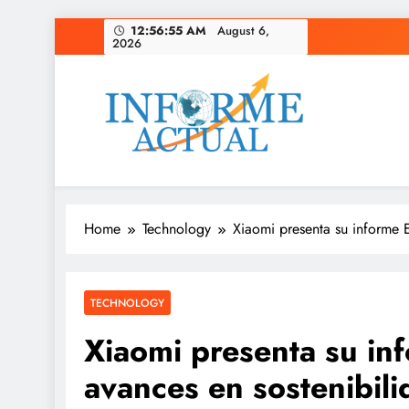
Skip
12:56:57 AM
August 6,
2026
to
content
Informe Actual
La actualidad al instante, con veracidad y clarid
Home
Technology
Xiaomi presenta su informe 
TECHNOLOGY
Xiaomi presenta su i
avances en sostenibili