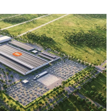
ESPECTÁCULOS
NOVEDADES
El Ballet San Marcos celebra 62 años
de creación artística con Resonancias
22 hours ago