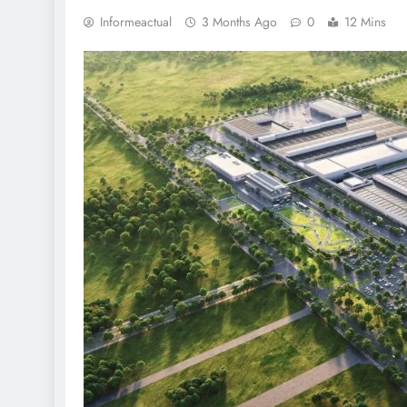
Informeactual
3 Months Ago
0
12 Mins