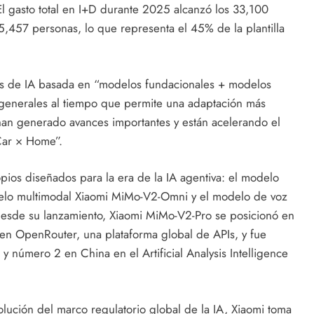
El gasto total en I+D durante 2025 alcanzó los 33,100
,457 personas, lo que representa el 45% de la plantilla
es de IA basada en “modelos fundacionales + modelos
 generales al tiempo que permite una adaptación más
 han generado avances importantes y están acelerando el
Car × Home”.
ios diseñados para la era de la IA agentiva: el modelo
delo multimodal Xiaomi MiMo-V2-Omni y el modelo de voz
sde su lanzamiento, Xiaomi MiMo-V2-Pro se posicionó en
en OpenRouter, una plataforma global de APIs, y fue
y número 2 en China en el Artificial Analysis Intelligence
olución del marco regulatorio global de la IA, Xiaomi toma