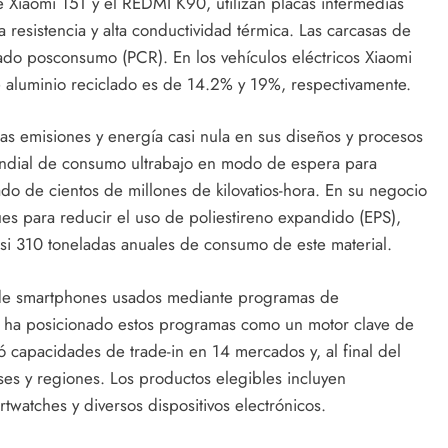
e Xiaomi 15T y el REDMI K90, utilizan placas intermedias
 resistencia y alta conductividad térmica. Las carcasas de
ado posconsumo (PCR). En los vehículos eléctricos Xiaomi
e aluminio reciclado es de 14.2% y 19%, respectivamente.
as emisiones y energía casi nula en sus diseños y procesos
undial de consumo ultrabajo en modo de espera para
o de cientos de millones de kilovatios-hora. En su negocio
es para reducir el uso de poliestireno expandido (EPS),
i 310 toneladas anuales de consumo de este material.
s de smartphones usados mediante programas de
i ha posicionado estos programas como un motor clave de
ó capacidades de trade-in en 14 mercados y, al final del
es y regiones. Los productos elegibles incluyen
rtwatches y diversos dispositivos electrónicos.