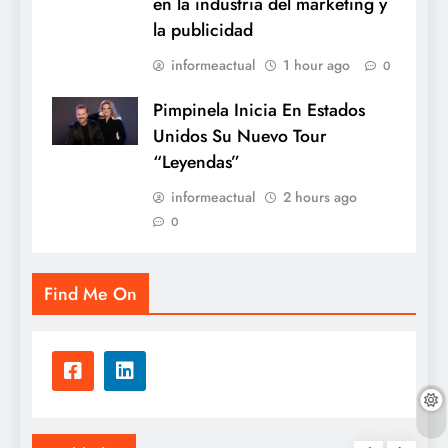
en la industria del marketing y
la publicidad
informeactual
1 hour ago
0
Pimpinela Inicia En Estados
Unidos Su Nuevo Tour
“Leyendas”
informeactual
2 hours ago
0
Find Me On