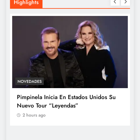
Highlights
NOVEDADES
ACT
Pimpinela Inicia En Estados Unidos Su
Cas
Nuevo Tour “Leyendas”
abu
ide
2 hours ago
2