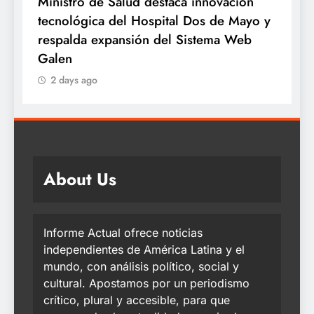
Minsa: INSN Breña extirpa tumor
¿
y
ovárico de cuatro kilos a niña de tres
e
años proveniente de Chanchamayo
q
2 days ago
About Us
Informe Actual ofrece noticias
independientes de América Latina y el
mundo, con análisis político, social y
cultural. Apostamos por un periodismo
crítico, plural y accesible, para que