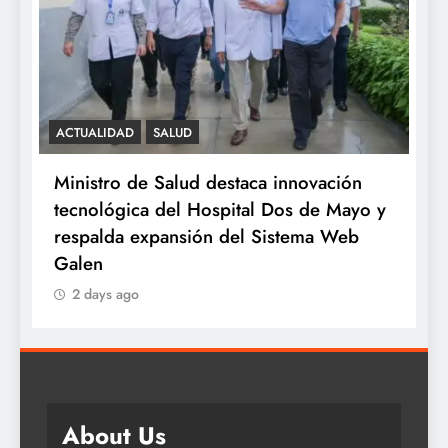
SALUD
Minsa: INSN Breña extirpa tumor
o y
ovárico de cuatro kilos a niña de tres
años proveniente de Chanchamayo
2 days ago
About Us