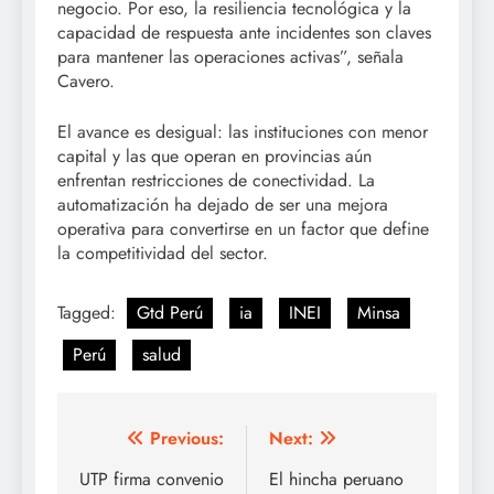
negocio. Por eso, la resiliencia tecnológica y la
capacidad de respuesta ante incidentes son claves
para mantener las operaciones activas”, señala
Cavero.
El avance es desigual: las instituciones con menor
capital y las que operan en provincias aún
enfrentan restricciones de conectividad. La
automatización ha dejado de ser una mejora
operativa para convertirse en un factor que define
la competitividad del sector.
Tagged:
Gtd Perú
ia
INEI
Minsa
Perú
salud
Post
Previous:
Next:
navigation
UTP firma convenio
El hincha peruano