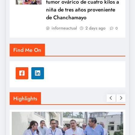
tumor ovárico de cuatro kilos a
niña de tres años proveniente
de Chanchamayo
informeactual
2 days ago
0
Find Me On
Highlights