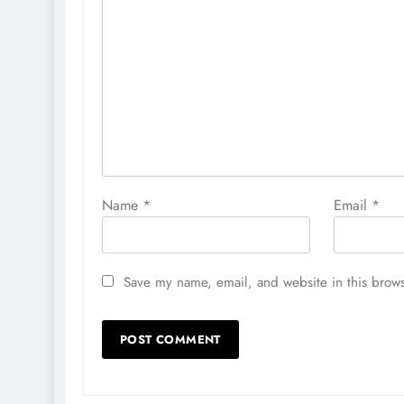
Name
*
Email
*
Save my name, email, and website in this brows