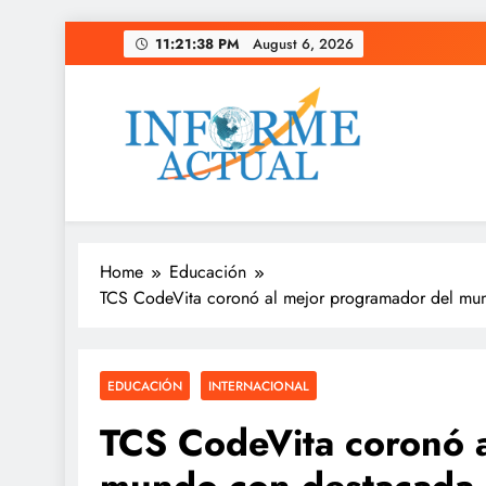
Skip
11:21:39 PM
August 6, 2026
to
content
Informe Actual
La actualidad al instante, con veracidad y clarid
Home
Educación
TCS CodeVita coronó al mejor programador del mun
EDUCACIÓN
INTERNACIONAL
TCS CodeVita coronó 