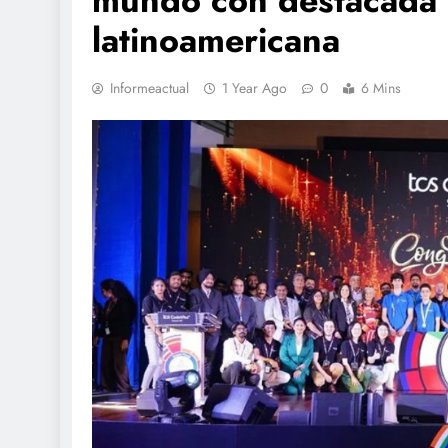
mundo con destacada p
latinoamericana
Informeactual
1 Year Ago
0
6 Mins