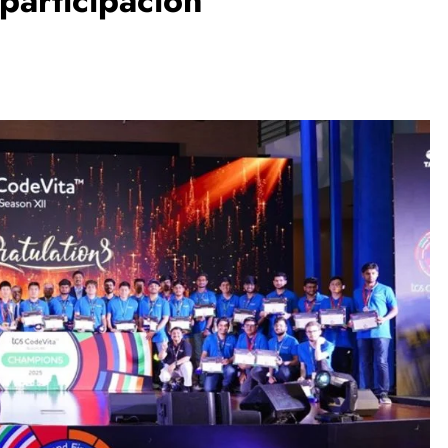
articipación
ESPECTÁCULOS
NOVEDADES
El Ballet San Marcos celebra 62 años
de creación artística con Resonancias
3 weeks ago