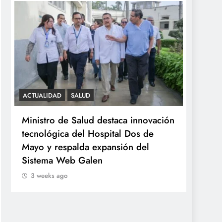
ACTUALIDAD
SALUD
SALUD
Ministro de Salud destaca innovación
Minsa
tecnológica del Hospital Dos de
ováric
Mayo y respalda expansión del
años 
Sistema Web Galen
3 we
3 weeks ago