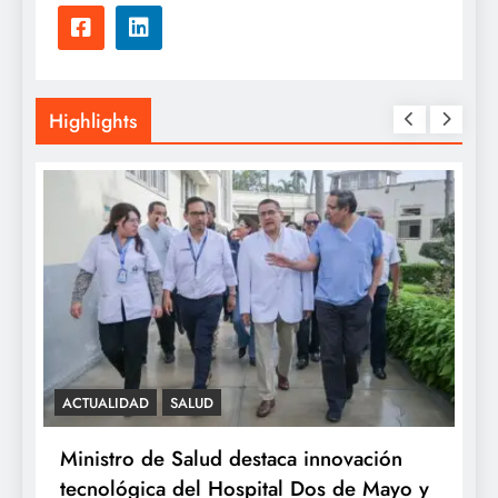
Highlights
ACTUALIDAD
SALUD
S
e
Ministro de Salud destaca innovación
M
tecnológica del Hospital Dos de Mayo y
o