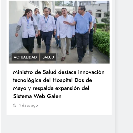
ACTUALIDAD
SALUD
SALUD
Ministro de Salud destaca innovación
Minsa
tecnológica del Hospital Dos de
ováric
Mayo y respalda expansión del
años 
Sistema Web Galen
4 da
4 days ago