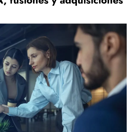
, fusiones y adquisiciones
ESPECTÁCULOS
NOVEDADES
El Ballet San Marcos celebra 62 años
de creación artística con Resonancias
4 days ago