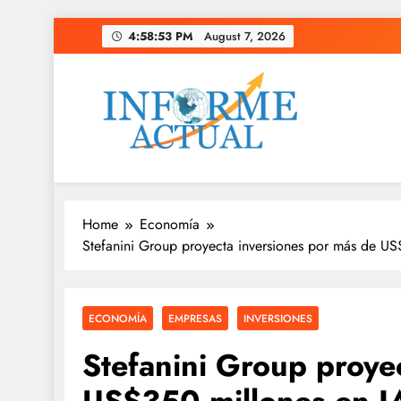
Skip
4:58:54 PM
August 7, 2026
to
content
Informe Actual
La actualidad al instante, con veracidad y clarid
Home
Economía
Stefanini Group proyecta inversiones por más de US$
ECONOMÍA
EMPRESAS
INVERSIONES
Stefanini Group proye