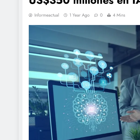
US$350 millones en IA
Informeactual
1 Year Ago
0
4 Mins