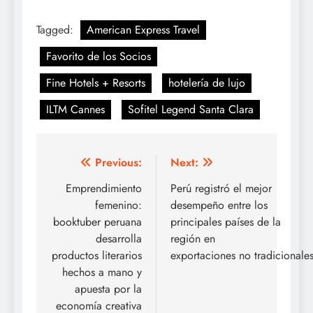
Tagged:
American Express Travel
Favorito de los Socios
Fine Hotels + Resorts
hotelería de lujo
ILTM Cannes
Sofitel Legend Santa Clara
Post
Previous:
Next:
navigation
Emprendimiento
Perú registró el mejor
femenino:
desempeño entre los
booktuber peruana
principales países de la
desarrolla
región en
productos literarios
exportaciones no tradicionale
hechos a mano y
apuesta por la
economía creativa