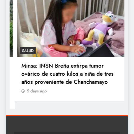
SALUD
Minsa: INSN Breña extirpa tumor
¿
y
ovárico de cuatro kilos a niña de tres
e
años proveniente de Chanchamayo
q
5 days ago