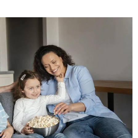
SOCIALES
Titular del Midis supervisa
funcionamiento de programas
sociales en La Libertad y presenta
acciones frente al Fenómeno de El
Niño
19 hours ago