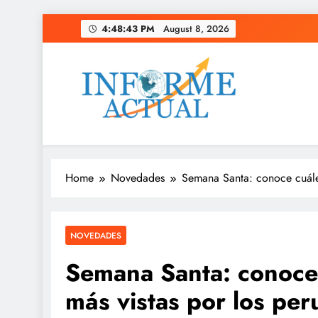
Skip
4:48:44 PM
August 8, 2026
to
content
Informe Actual
La actualidad al instante, con veracidad y clarid
Home
Novedades
Semana Santa: conoce cuáles
NOVEDADES
Semana Santa: conoce 
más vistas por los pe