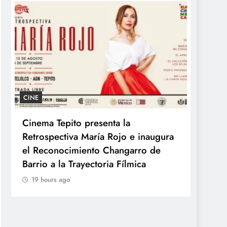
CINE
GASTR
Cinema Tepito presenta la
Kyoto
Retrospectiva María Rojo e inaugura
Ramen
el Reconocimiento Changarro de
Japón
Barrio a la Trayectoria Fílmica
19 ho
19 hours ago