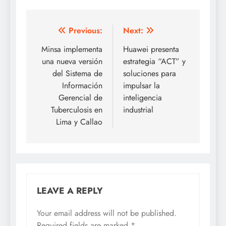
Post
Previous:
Next:
navigation
Minsa implementa
Huawei presenta
una nueva versión
estrategia “ACT” y
del Sistema de
soluciones para
Información
impulsar la
Gerencial de
inteligencia
Tuberculosis en
industrial
Lima y Callao
LEAVE A REPLY
Your email address will not be published.
Required fields are marked
*