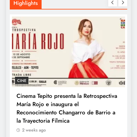
Highlights
CINE
Cinema Tepito presenta la Retrospectiva
K
María Rojo e inaugura el
c
te
Reconocimiento Changarro de Barrio a
la Trayectoria Fílmica
2 weeks ago