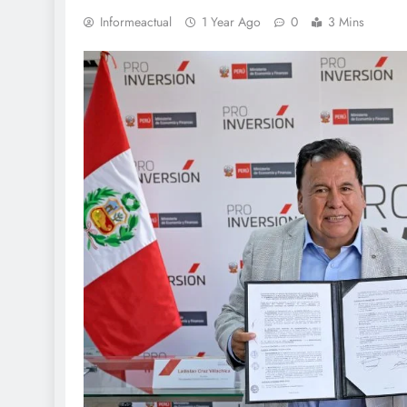
Informeactual
1 Year Ago
0
3 Mins