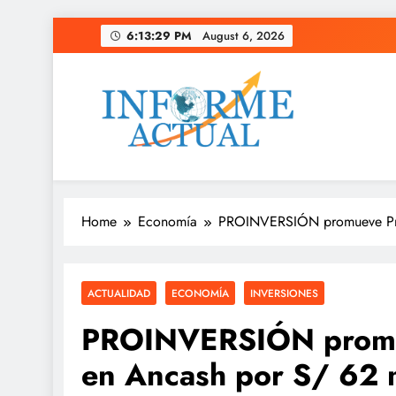
Skip
6:13:30 PM
August 6, 2026
to
content
Informe Actual
La actualidad al instante, con veracidad y clarid
Home
Economía
PROINVERSIÓN promueve Proy
ACTUALIDAD
ECONOMÍA
INVERSIONES
PROINVERSIÓN promue
en Ancash por S/ 62 