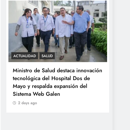
ACTUALIDAD
SALUD
SALUD
Ministro de Salud destaca innovación
Minsa
tecnológica del Hospital Dos de
ováric
Mayo y respalda expansión del
años 
Sistema Web Galen
2 da
2 days ago