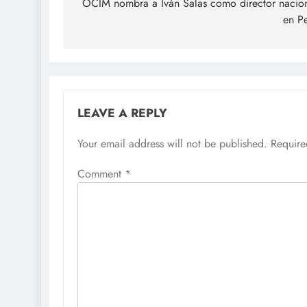
navigation
OCIM nombra a Iván Salas como director nacio
en P
LEAVE A REPLY
Your email address will not be published.
Require
Comment
*