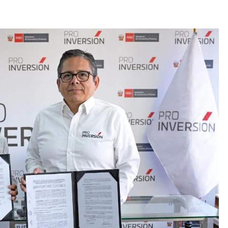
ESPECTÁCULOS
NOVEDADES
El Ballet San Marcos celebra 62 años
de creación artística con Resonancias
2 days ago