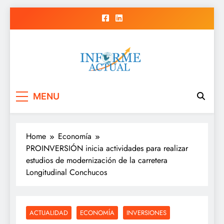
Skip
to
content
Informe Actual
La actualidad al instante, con veracidad
MENU
y claridad.
Home
Economía
PROINVERSIÓN inicia actividades para realizar
estudios de modernización de la carretera
Longitudinal Conchucos
ACTUALIDAD
ECONOMÍA
INVERSIONES