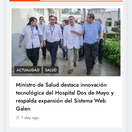
ACTUALIDAD
SALUD
S
e
Ministro de Salud destaca innovación
M
tecnológica del Hospital Dos de Mayo y
o
respalda expansión del Sistema Web
a
Galen
1 day ago