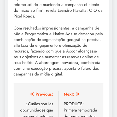
retorno sólido e mantendo a campanha eficiente
do início ao fim”, revela Leandro Navatta, CTO da
Pixel Roads.
Com resultados impressionantes, a campanha de
Mídia Programática e Native Ads se destacou pela
combinação de segmentação geográfica precisa,
alta taxa de engajamento e otimização de
recursos, fazendo com que a Accor alcançasse
seus objetivos de aumentar as reservas online de
seus hotéis. A abordagem inovadora, combinada
com uma execução precisa, aponta o futuro das
campanhas de mídia digital.
Post
Previous:
Next:
navigation
¿Cuáles son las
PRODUCE:
oportunidades que
Primera temporada
surgen al retomar
de pesca industrial