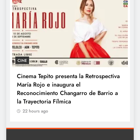
GASTRONOMÍA
trospectiva
Kyoto celebra el Día Mundial del R
con los auténticos sabores de Japón
e Barrio a
22 hours ago