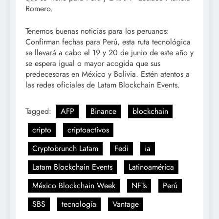
Romero.
Tenemos buenas noticias para los peruanos:
Confirman fechas para Perú, esta ruta tecnológica
se llevará a cabo el 19 y 20 de junio de este año y
se espera igual o mayor acogida que sus
predecesoras en México y Bolivia. Estén atentos a
las redes oficiales de Latam Blockchain Events.
Tagged:
AFP
Binance
blockchain
cripto
criptoactivos
Cryptobrunch Latam
Fedi
ia
Latam Blockchain Events
Latinoamérica
México Blockchain Week
NFTs
Perú
SBS
tecnología
Vantage