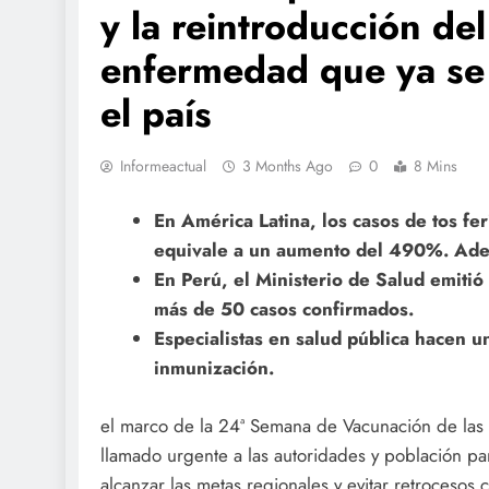
y la reintroducción de
enfermedad que ya se 
el país
Informeactual
3 Months Ago
0
8 Mins
En América Latina, los casos de tos f
equivale a un aumento del 490%. Adem
En Perú, el Ministerio de Salud emitió
más de 50 casos confirmados.
Especialistas en salud pública hacen u
inmunización.
el marco de la 24ª Semana de Vacunación de las A
llamado urgente a las autoridades y población par
alcanzar las metas regionales y evitar retrocesos c