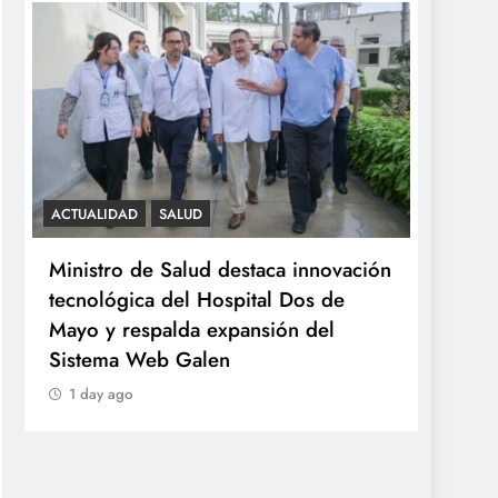
ACTUALIDAD
SALUD
SALUD
Ministro de Salud destaca innovación
Minsa
tecnológica del Hospital Dos de
ováric
Mayo y respalda expansión del
años 
Sistema Web Galen
1 day
1 day ago