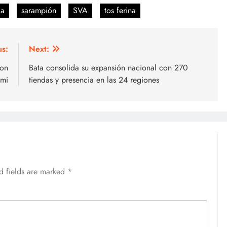
ca
sarampión
SVA
tos ferina
us:
Next:
con
Bata consolida su expansión nacional con 270
omi
tiendas y presencia en las 24 regiones
d fields are marked
*