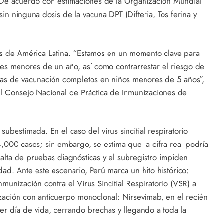
. De acuerdo con estimaciones de la Organización Mundial
in ninguna dosis de la vacuna DPT (Difteria, Tos ferina y
as de América Latina. “Estamos en un momento clave para
antes menores de un año, así como contrarrestar el riesgo de
as de vacunación completos en niños menores de 5 años”,
l Consejo Nacional de Práctica de Inmunizaciones de
ubestimada. En el caso del virus sincitial respiratorio
,000 casos; sin embargo, se estima que la cifra real podría
alta de pruebas diagnósticas y el subregistro impiden
d. Ante este escenario, Perú marca un hito histórico:
munización contra el Virus Sincitial Respiratorio (VSR) a
ización con anticuerpo monoclonal: Nirsevimab, en el recién
er día de vida, cerrando brechas y llegando a toda la