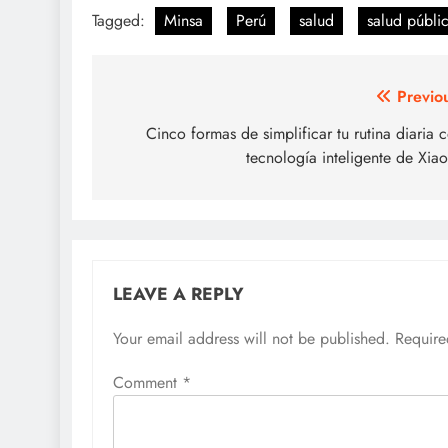
Tagged:
Minsa
Perú
salud
salud públi
Post
Previo
navigation
Cinco formas de simplificar tu rutina diaria 
tecnología inteligente de Xia
LEAVE A REPLY
Your email address will not be published.
Require
Comment
*