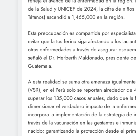
refleja el avance de la enfermedad en la región
de la Salud y UNICEF de 2024, la cifra de niños s
Tétanos) ascendió a 1,465,000 en la región.
Esta preocupación es compartida por especialist
evitar que la tos ferina siga afectando a los lact
otras enfermedades a través de asegurar esquem
señaló el Dr. Herberth Maldonado, presidente de
Guatemala.
A esta realidad se suma otra amenaza igualmente s
(VSR), en el Perú solo se reportan alrededor de 4
superar los 135,000 casos anuales, dado que la f
dimensionar el verdadero impacto de la enfermeda
incorpora la implementación de la estrategia de in
través de la vacunación en las gestantes e inmun
nacido; garantizando la protección desde el prim