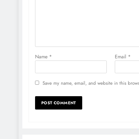
Name
*
Email
*
Save my name, email, and website in this brows