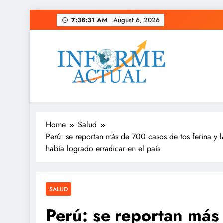
Skip
7:38:32 AM
August 6, 2026
to
content
Informe Actual
La actualidad al instante, con veracidad y clarid
Home
Salud
Perú: se reportan más de 700 casos de tos ferina y 
había logrado erradicar en el país
SALUD
Perú: se reportan más