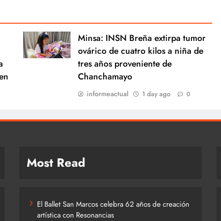
Minsa: INSN Breña extirpa tumor
ovárico de cuatro kilos a niña de
a
tres años proveniente de
en
Chanchamayo
informeactual
1 day ago
0
Most Read
El Ballet San Marcos celebra 62 años de creación
artística con Resonancias