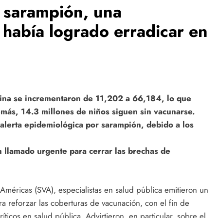
l sarampión, una
había logrado erradicar en
ESPECTÁCULOS
NOVEDADES
erina se incrementaron de 11,202 a 66,184, lo que
ás, 14.3 millones de niños siguen sin vacunarse.
El Ballet San Marcos celebra 62 años
 alerta epidemiológica por sarampión, debido a los
de creación artística con Resonancias
1 day ago
n llamado urgente para cerrar las brechas de
méricas (SVA), especialistas en salud pública emitieron un
a reforzar las coberturas de vacunación, con el fin de
ríticos en salud pública. Advirtieron, en particular, sobre el