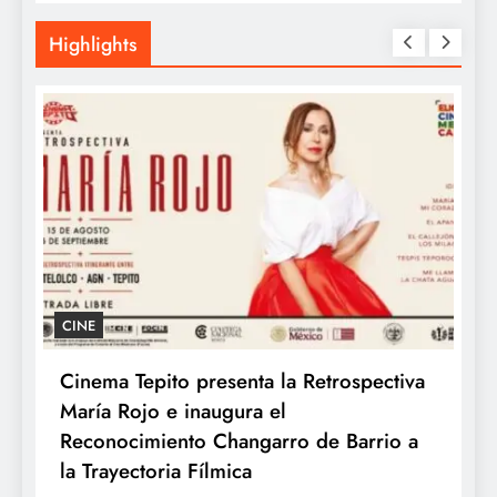
Highlights
GASTRONOMÍA
iva
Kyoto celebra el Día Mundial del Ramen
con los auténticos sabores de Japón
 a
1 day ago