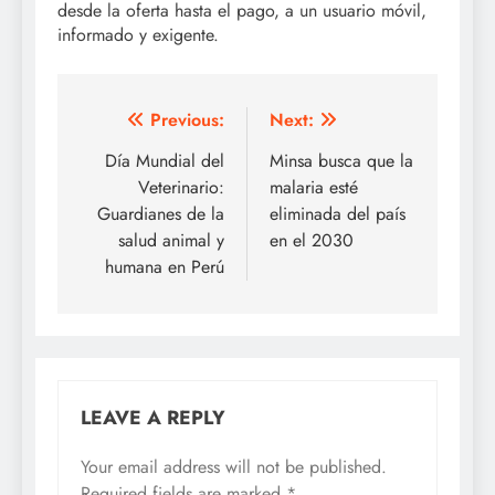
desde la oferta hasta el pago, a un usuario móvil,
informado y exigente.
Post
Previous:
Next:
navigation
Día Mundial del
Minsa busca que la
Veterinario:
malaria esté
Guardianes de la
eliminada del país
salud animal y
en el 2030
humana en Perú
LEAVE A REPLY
Your email address will not be published.
Required fields are marked
*