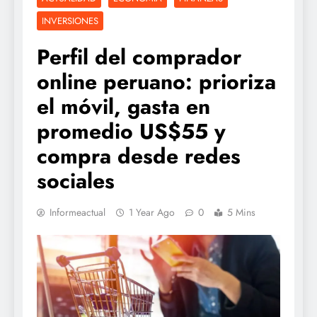
INVERSIONES
Perfil del comprador
online peruano: prioriza
el móvil, gasta en
promedio US$55 y
compra desde redes
sociales
Informeactual
1 Year Ago
0
5 Mins