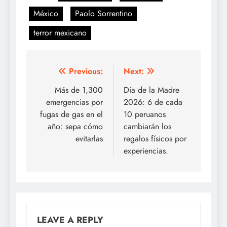
México
Paolo Sorrentino
terror mexicano
Post
Previous:
Next:
navigation
Más de 1,300
Día de la Madre
emergencias por
2026: 6 de cada
fugas de gas en el
10 peruanos
año: sepa cómo
cambiarán los
evitarlas
regalos físicos por
experiencias.
LEAVE A REPLY