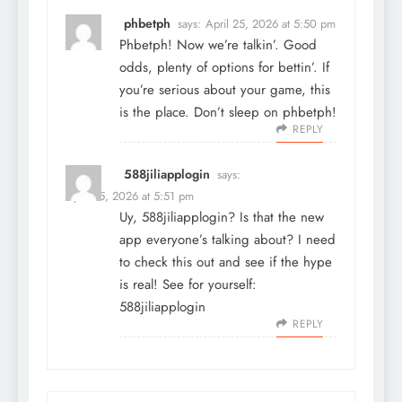
phbetph
says:
April 25, 2026 at 5:50 pm
Phbetph! Now we’re talkin’. Good
odds, plenty of options for bettin’. If
you’re serious about your game, this
is the place. Don’t sleep on
phbetph
!
REPLY
588jiliapplogin
says:
April 25, 2026 at 5:51 pm
Uy, 588jiliapplogin? Is that the new
app everyone’s talking about? I need
to check this out and see if the hype
is real! See for yourself:
588jiliapplogin
REPLY