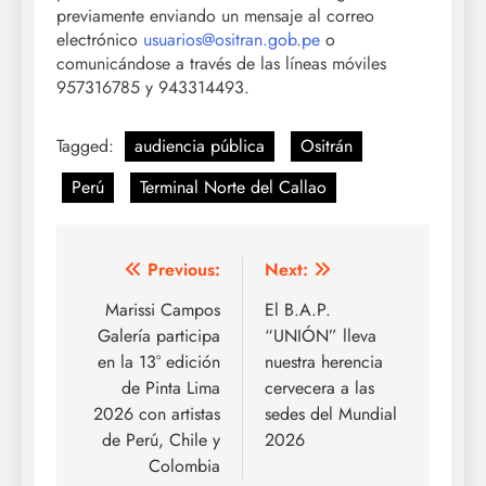
previamente enviando un mensaje al correo
electrónico
usuarios@ositran.gob.pe
o
comunicándose a través de las líneas móviles
957316785 y 943314493.
Tagged:
audiencia pública
Ositrán
Perú
Terminal Norte del Callao
Post
Previous:
Next:
navigation
Marissi Campos
El B.A.P.
Galería participa
“UNIÓN” lleva
en la 13° edición
nuestra herencia
de Pinta Lima
cervecera a las
2026 con artistas
sedes del Mundial
de Perú, Chile y
2026
Colombia