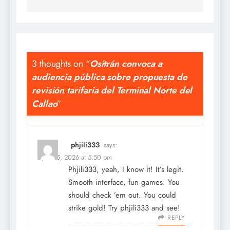
3 thoughts on “
Ositrán convoca a
audiencia pública sobre propuesta de
revisión tarifaria del Terminal Norte del
Callao
”
phjili333
says:
April 25, 2026 at 5:50 pm
Phjili333, yeah, I know it! It’s legit.
Smooth interface, fun games. You
should check ’em out. You could
strike gold! Try
phjili333
and see!
REPLY