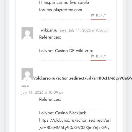
Hitnspin casino live spiele
forums.playredfox.com
REPLY
wiki.zr.ru
says:
July 14, 2026 at 9:56 pm
References:
Lollybet Casino DE
wiki.zr.ru
REPLY
https://old.urso.ru/action.redirect/url/aHR0cHM6
says:
July 14, 2026 at 10:09 pm
References:
Lollybet Casino Blackjack
https://old.urso.ru/action.redirect/url
/aHR0cHM6Ly90aGV3ZXJmZnJlcG9y