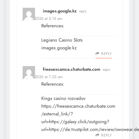
images.google.kz
says:
July 8, 2026 at 5:16 am
References:
Legiano Casino Slots
images.google.kz
REPLY
freesexcamca.chaturbate.com
says:
July 8, 2026 at 7:23 am
References:
Kings casino rozvadov
https://
freesexcamca.chaturbate.com
/external_link/?
url=https://galaxy.click/outgoing?
url=https://de.trustpilot.com/review/owowear.d
REPLY