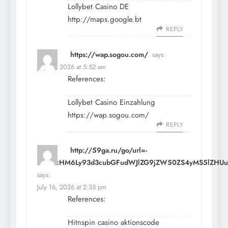
Lollybet Casino DE
http://maps.google.bt
REPLY
https://wap.sogou.com/
says:
July 15, 2026 at 5:52 am
References:
Lollybet Casino Einzahlung
https://wap.sogou.com/
REPLY
http://59ga.ru/go/url=-
aHR0cHM6Ly93d3cubGFudWJlZG9jZW50ZS4yMS5lZHUuY
says:
July 16, 2026 at 2:35 pm
References:
Hitnspin casino aktionscode