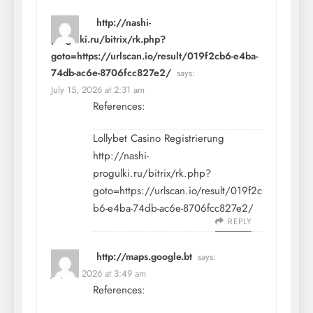
http://nashi-
progulki.ru/bitrix/rk.php?
goto=https://urlscan.io/result/019f2cb6-e4ba-
74db-ac6e-8706fcc827e2/
says:
July 15, 2026 at 2:31 am
References:
Lollybet Casino Registrierung
http://nashi-
progulki.ru/bitrix/rk.php?
goto=https://urlscan.io/result/019f2c
b6-e4ba-74db-ac6e-8706fcc827e2/
REPLY
http://maps.google.bt
says:
July 15, 2026 at 3:49 am
References: