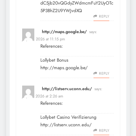
dC5jb20vQGdyZWdmcmFuY2UyOTc
5P3BhZ2U9YWJvdXQ
REPLY
http://maps.google.be/
says:
July 14, 2026 at 11:15 pm
References:
Lollybet Bonus
http://maps.google.be/
REPLY
http://listserv.uconn.edu/
says:
July 15, 2026 at 2:26 am
References:
Lollybet Casino Verifizierung
http://listserv.uconn.edu/
REPLY