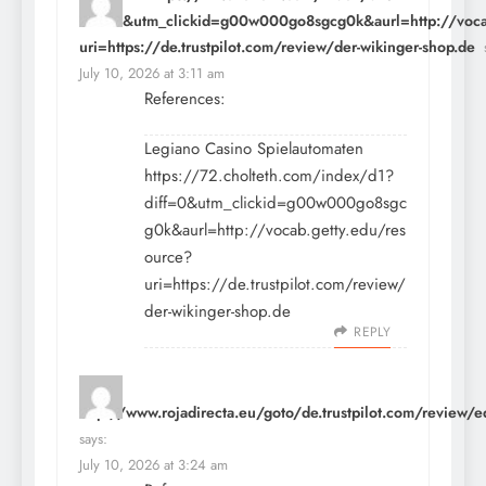
diff=0&utm_clickid=g00w000go8sgcg0k&aurl=http://vocab
uri=https://de.trustpilot.com/review/der-wikinger-shop.de
July 10, 2026 at 3:11 am
References:
Legiano Casino Spielautomaten
https://72.cholteth.com/index/d1?
diff=0&utm_clickid=g00w000go8sgc
g0k&aurl=http://vocab.getty.edu/res
ource?
uri=https://de.trustpilot.com/review/
der-wikinger-shop.de
REPLY
http://www.rojadirecta.eu/goto/de.trustpilot.com/review/e
says:
July 10, 2026 at 3:24 am