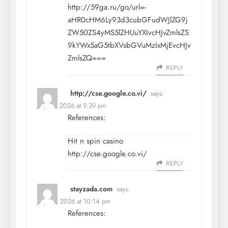
http://59ga.ru/go/url=-
aHR0cHM6Ly93d3cubGFudWJlZG9j
ZW50ZS4yMS5lZHUuYXIvcHJvZmlsZS
9kYWx5aG5tbXVsbGVuMzIxMjEvcHJv
ZmlsZQ===
REPLY
http://cse.google.co.vi/
says:
July 16, 2026 at 9:39 pm
References:
Hit n spin casino
http://cse.google.co.vi/
REPLY
stayzada.com
says:
July 23, 2026 at 10:14 pm
References: