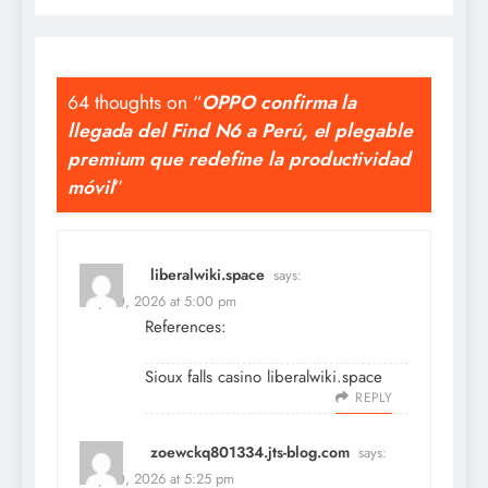
64 thoughts on “
OPPO confirma la
llegada del Find N6 a Perú, el plegable
premium que redefine la productividad
móvil
”
liberalwiki.space
says:
May 30, 2026 at 5:00 pm
References:
Sioux falls casino
liberalwiki.space
REPLY
zoewckq801334.jts-blog.com
says:
May 30, 2026 at 5:25 pm