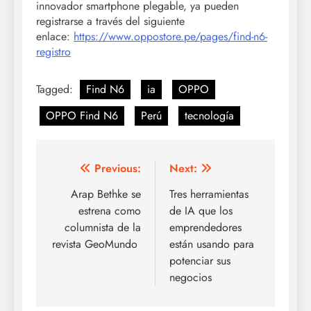
innovador smartphone plegable, ya pueden
registrarse a través del siguiente
enlace:
https://www.oppostore.pe/pages/find-n6-
registro
Tagged:
Find N6
ia
OPPO
OPPO Find N6
Perú
tecnología
Post
Previous:
Next:
navigation
Arap Bethke se
Tres herramientas
estrena como
de IA que los
columnista de la
emprendedores
revista GeoMundo
están usando para
potenciar sus
negocios