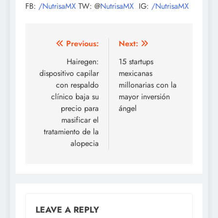
FB:
/NutrisaMX
TW: @
NutrisaMX
IG:
/NutrisaMX
Post
Previous:
Next:
navigation
Hairegen:
15 startups
dispositivo capilar
mexicanas
con respaldo
millonarias con la
clínico baja su
mayor inversión
precio para
ángel
masificar el
tratamiento de la
alopecia
LEAVE A REPLY