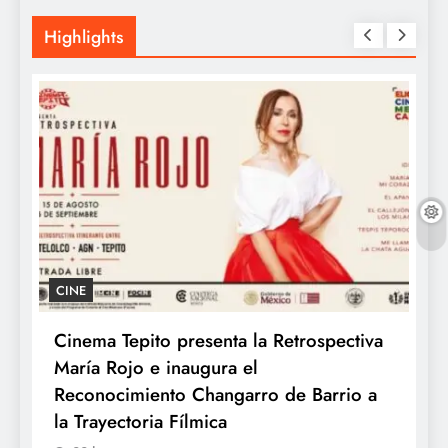
Highlights
CINE
Cinema Tepito presenta la Retrospectiva
K
María Rojo e inaugura el
c
te
Reconocimiento Changarro de Barrio a
la Trayectoria Fílmica