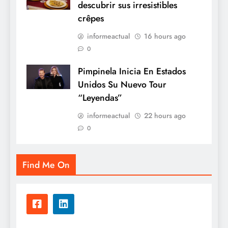
descubrir sus irresistibles
crêpes
informeactual
16 hours ago
0
Pimpinela Inicia En Estados
Unidos Su Nuevo Tour
“Leyendas”
informeactual
22 hours ago
0
Find Me On