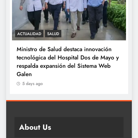
ACTUALIDAD
SALUD
S
e
Ministro de Salud destaca innovación
M
tecnológica del Hospital Dos de Mayo y
o
respalda expansión del Sistema Web
a
Galen
5 days ago
About Us