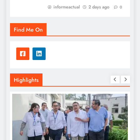
informeactual
2 days ago
0
Find Me On
Highlights