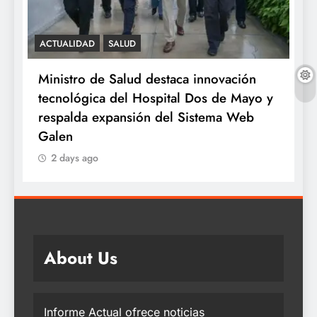
ACTUALIDAD
SALUD
S
e
Ministro de Salud destaca innovación
M
tecnológica del Hospital Dos de Mayo y
o
respalda expansión del Sistema Web
a
Galen
2 days ago
About Us
Informe Actual ofrece noticias