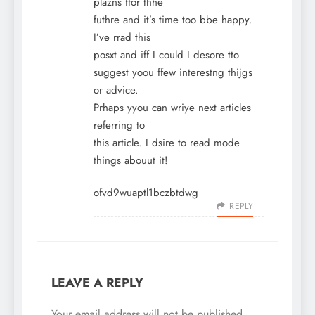
plazns ffor thhe
futhre and it’s time too bbe happy.
I’ve rrad this
posxt and iff I could I desore tto
suggest yoou ffew interestng thijgs
or advice.
Prhaps yyou can wriye next articles
referring to
this article. I dsire to read mode
things abouut it!
ofvd9wuaptl1bczbtdwg
REPLY
LEAVE A REPLY
Your email address will not be published.