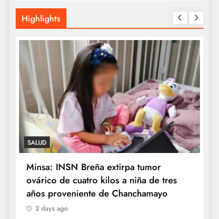
Highlights
SALUD
Minsa: INSN Breña extirpa tumor
¿
y
ovárico de cuatro kilos a niña de tres
e
años proveniente de Chanchamayo
q
2 days ago