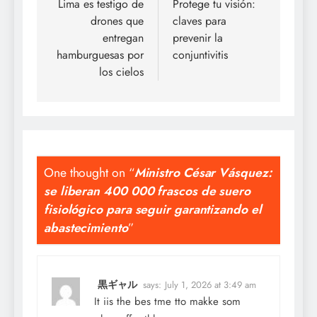
navigation
Lima es testigo de
Protege tu visión:
drones que
claves para
entregan
prevenir la
hamburguesas por
conjuntivitis
los cielos
One thought on “
Ministro César Vásquez:
se liberan 400 000 frascos de suero
fisiológico para seguir garantizando el
abastecimiento
”
黒ギャル
says:
July 1, 2026 at 3:49 am
It iis the bes tme tto makke som