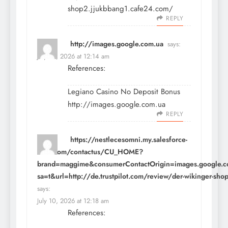
shop2.jjukbbang1.cafe24.com/
REPLY
http://images.google.com.ua
says:
July 10, 2026 at 12:14 am
References:
Legiano Casino No Deposit Bonus
http://images.google.com.ua
REPLY
https://nestlecesomni.my.salesforce-
sites.com/contactus/CU_HOME?
brand=maggime&consumerContactOrigin=images.google.co.
sa=t&url=http://de.trustpilot.com/review/der-wikinger-sho
says:
July 10, 2026 at 12:18 am
References: