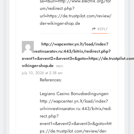
sa=t&url=http://www.electrik.org/for
um/redirect.php?
url=https://de.trustpilot.com/review/
der-wikinger-shop.de
REPLY
http://wapcenter.yn.lt/load/index?
url=investinsaratov.ru:443/bitrix/redirect.php?
event1=&event2=&event3=&goto=https://de.trustpilot.com
wikinger-shop.de
says:
July 10, 2026 at 2:38 am
References:
Legiano Casino Bonusbedingungen
http://wapcenter.yn.lt/load/index?
url=investinsaratov.ru:443/bitrix/redi
rect.php?
event1=&event2=&event3=&goto=htt
ps://de.trustpilot.com/review/der-