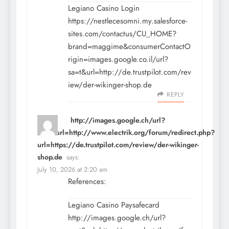
Legiano Casino Login
https://nestlecesomni.my.salesforce-
sites.com/contactus/CU_HOME?
brand=maggime&consumerContactO
rigin=images.google.co.il/url?
sa=t&url=http://de.trustpilot.com/rev
iew/der-wikinger-shop.de
REPLY
http://images.google.ch/url?
sa=t&url=http://www.electrik.org/forum/redirect.php?
url=https://de.trustpilot.com/review/der-wikinger-
shop.de
says:
July 10, 2026 at 2:20 am
References:
Legiano Casino Paysafecard
http://images.google.ch/url?