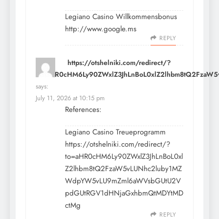
Legiano Casino Willkommensbonus
http://www.google.ms
REPLY
https://otshelniki.com/redirect/?
to=aHR0cHM6Ly90ZWxlZ3JhLnBoL0xlZ2lhbm8tQ2Fza
says:
July 11, 2026 at 10:15 pm
References:
Legiano Casino Treueprogramm
https://otshelniki.com/redirect/?
to=aHR0cHM6Ly90ZWxlZ3JhLnBoL0xl
Z2lhbm8tQ2FzaW5vLUNhc2luby1MZ
WdpYW5vLU9mZml6aWVsbGUtU2V
pdGUtRGV1dHNjaGxhbmQtMDYtMD
ctMg
REPLY