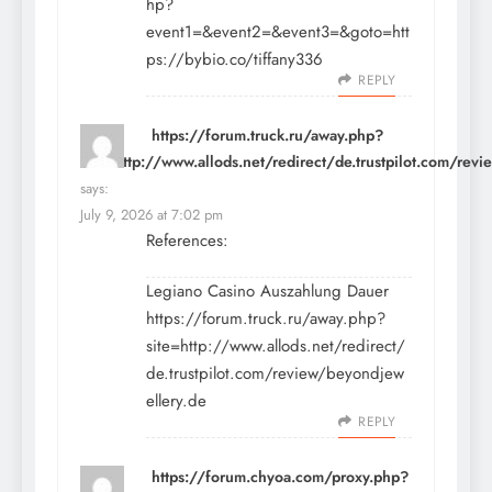
hp?
event1=&event2=&event3=&goto=htt
ps://bybio.co/tiffany336
REPLY
https://forum.truck.ru/away.php?
site=http://www.allods.net/redirect/de.trustpilot.com/rev
says:
July 9, 2026 at 7:02 pm
References:
Legiano Casino Auszahlung Dauer
https://forum.truck.ru/away.php?
site=http://www.allods.net/redirect/
de.trustpilot.com/review/beyondjew
ellery.de
REPLY
https://forum.chyoa.com/proxy.php?