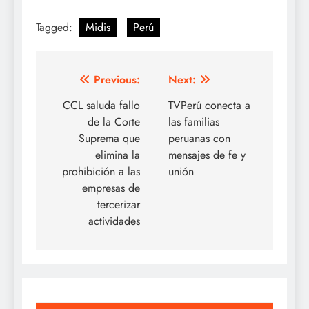
Tagged:
Midis
Perú
Post
Previous:
Next:
navigation
CCL saluda fallo
TVPerú conecta a
de la Corte
las familias
Suprema que
peruanas con
elimina la
mensajes de fe y
prohibición a las
unión
empresas de
tercerizar
actividades