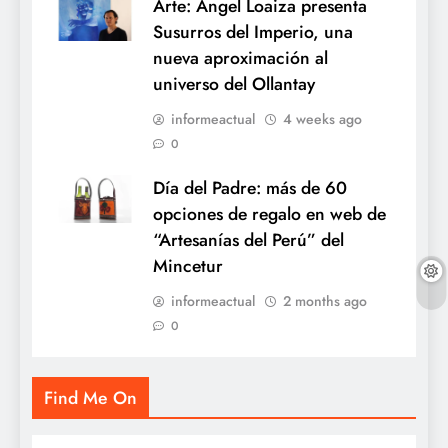
Arte: Ángel Loaiza presenta
Susurros del Imperio, una
nueva aproximación al
universo del Ollantay
informeactual
4 weeks ago
0
Día del Padre: más de 60
opciones de regalo en web de
“Artesanías del Perú” del
Mincetur
informeactual
2 months ago
0
Find Me On