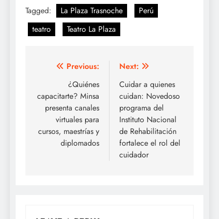
Tagged:
La Plaza Trasnoche
Perú
teatro
Teatro La Plaza
Post
Previous:
Next:
navigation
¿Quiénes
Cuidar a quienes
capacitarte? Minsa
cuidan: Novedoso
presenta canales
programa del
virtuales para
Instituto Nacional
cursos, maestrías y
de Rehabilitación
diplomados
fortalece el rol del
cuidador