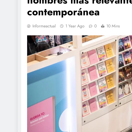
nombres más relevantes
contemporánea
Informeactual
1 Year Ago
0
10 Mins