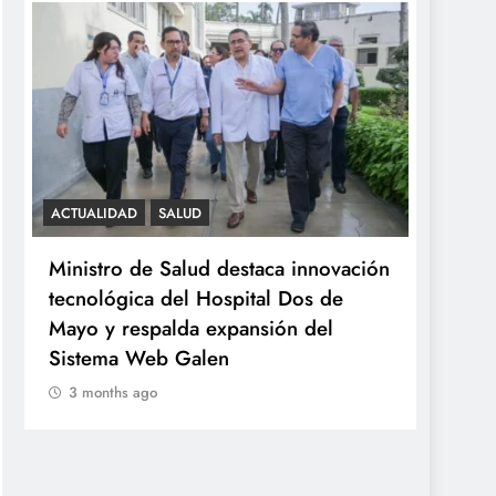
ACTUALIDAD
SALUD
SALUD
Ministro de Salud destaca innovación
Minsa
tecnológica del Hospital Dos de
ováric
Mayo y respalda expansión del
años 
Sistema Web Galen
3 mo
3 months ago