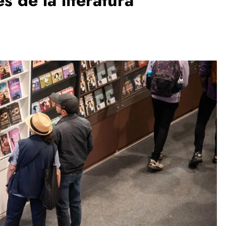
 de la literatura
ESPECTÁCULOS
NOVEDADES
El Ballet San Marcos celebra 62 años
de creación artística con Resonancias
3 months ago