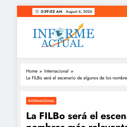
Skip
3:39:04 AM
August 6, 2026
to
content
Informe Actual
La actualidad al instante, con veracidad y clarid
Home
Internacional
La FILBo será el escenario de algunos de los nombre
INTERNACIONAL
La FILBo será el escen