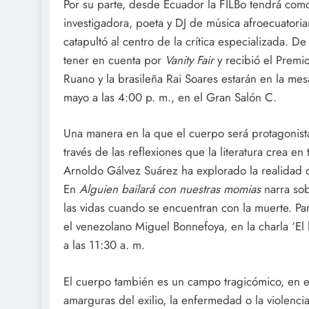
Por su parte, desde Ecuador la FILBo tendrá como 
investigadora, poeta y DJ de música afroecuatori
catapultó al centro de la crítica especializada. 
tener en cuenta por
Vanity Fair
y recibió el Premi
Ruano y la brasileña Rai Soares estarán en la mesa
mayo a las 4:00 p. m., en el Gran Salón C.
Una manera en la que el cuerpo será protagonista
través de las reflexiones que la literatura crea en
Arnoldo Gálvez Suárez ha explorado la realidad de
En
Alguien bailará con nuestras momias
narra so
las vidas cuando se encuentran con la muerte. P
el venezolano Miguel Bonnefoya, en la charla ‘El 
a las 11:30 a. m.
El cuerpo también es un campo tragicómico, en el
amarguras del exilio, la enfermedad o la violencia.