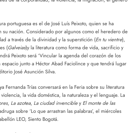
ra portuguesa es el de José Luís Peixoto, quien se ha
en su nación. Considerado por algunos como el heredero de
d a través de la divinidad y la superstición (
En tu vientre
),
es (
Galveias
)y la literatura como forma de vida, sacrificio y
endrá Peixoto será ‘Vincular la agenda del corazón de los
n espacio junto a Héctor Abad Faciolince y que tendrá lugar
itorio José Asunción Silva.
a Fernanda Trías conversará en la Feria sobre su literatura
violencia, la vida doméstica, la naturaleza y el lenguaje. La
ores
,
La azotea
,
La ciudad invencible
y
El monte de las
adruga sobre ‘Lo que arrastran las palabras’, el miércoles
Pabellón LEO, Siento Bogotá.