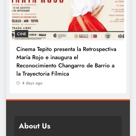
GASTRONOMÍA
ito presenta la Retrospectiva
Kyoto celebra el 
 e inaugura el
con los auténtico
iento Changarro de Barrio a
4 days ago
ria Fílmica
About Us