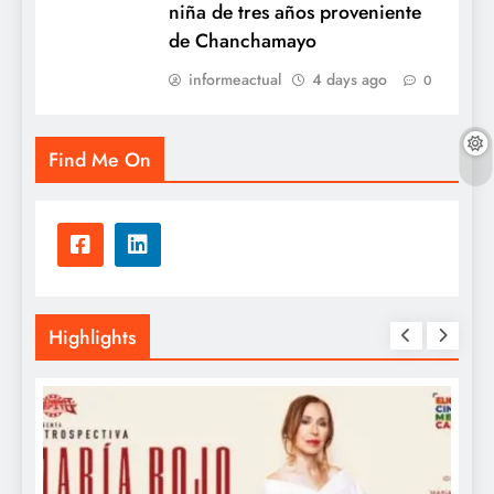
niña de tres años proveniente
de Chanchamayo
informeactual
4 days ago
0
Find Me On
Highlights