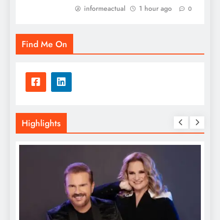
informeactual
1 hour ago
0
Find Me On
Highlights