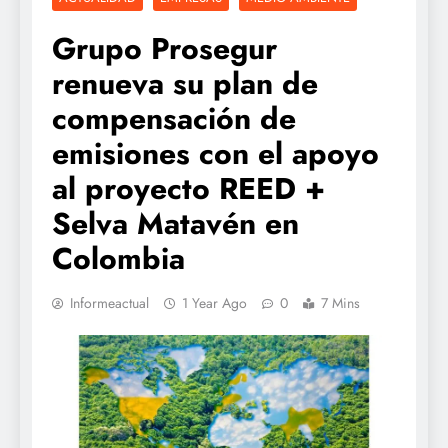
Grupo Prosegur
renueva su plan de
compensación de
emisiones con el apoyo
al proyecto REED +
Selva Matavén en
Colombia
Informeactual
1 Year Ago
0
7 Mins