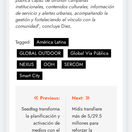
pública capaz de difundir campañas
institucionales, contenidos culturales, información
de servicio y alertas urbanas, acompañando la
gestión y fortaleciendo el vínculo con la
comunidad
”, concluye Diez.
Tagged:
América Latina
GLOBAL OUTDOOR
Global Vía Pública
NEXUS
OOH
SERCOM
Smart City
Post
Previous:
Next:
navigation
Seedtag transforma
Midis transfiere
la planificación y
más de S/29.5
activación de
millones para
medios con el
reforzar la