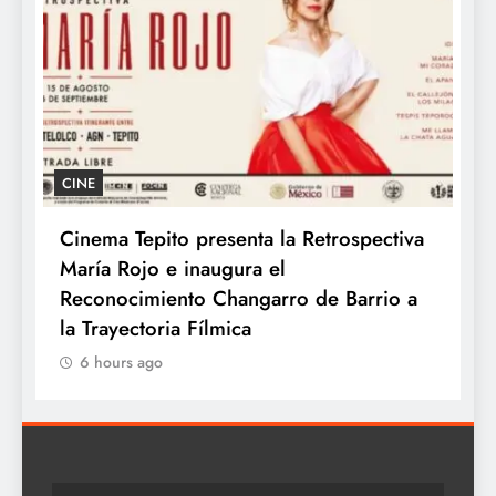
CINE
GASTRON
Cinema Tepito presenta la Retrospectiva
Kyoto c
María Rojo e inaugura el
con los 
Reconocimiento Changarro de Barrio a
6 hours
la Trayectoria Fílmica
6 hours ago