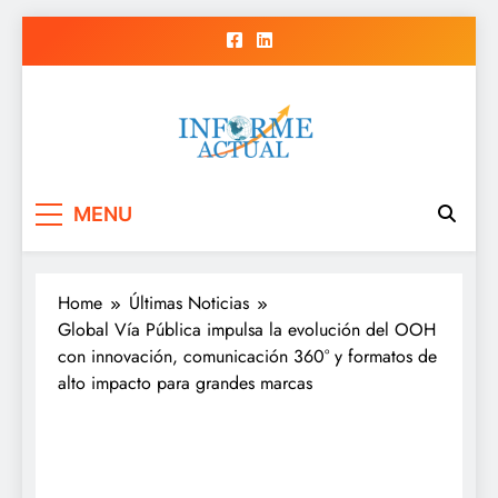
Skip
to
content
Informe Actual
La actualidad al instante, con veracidad
MENU
y claridad.
Home
Últimas Noticias
Global Vía Pública impulsa la evolución del OOH
con innovación, comunicación 360° y formatos de
alto impacto para grandes marcas