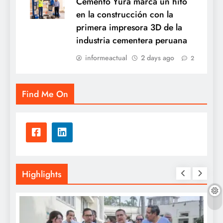
Cemento Yura marca un hito
en la construcción con la
primera impresora 3D de la
industria cementera peruana
informeactual
2 days ago
2
Find Me On
Highlights