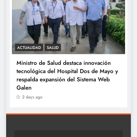
ACTUALIDAD
SALUD
S
e
Ministro de Salud destaca innovación
M
tecnológica del Hospital Dos de Mayo y
o
respalda expansión del Sistema Web
a
Galen
2 days ago