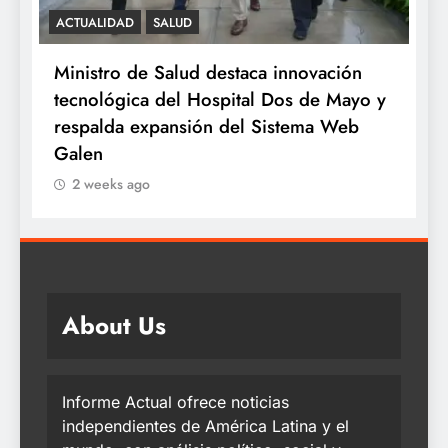
SALUD
novación
Minsa: INSN Breña extirpa tumor
s de Mayo y
ovárico de cuatro kilos a niña de tre
tema Web
años proveniente de Chanchamayo
2 weeks ago
About Us
Informe Actual ofrece noticias
independientes de América Latina y el