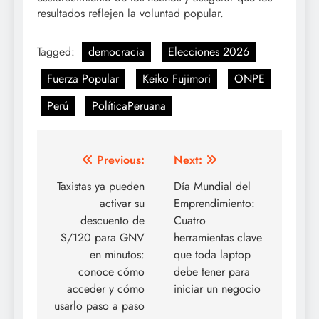
resultados reflejen la voluntad popular.
Tagged:
democracia
Elecciones 2026
Fuerza Popular
Keiko Fujimori
ONPE
Perú
PolíticaPeruana
Post
Previous:
Next:
navigation
Taxistas ya pueden
Día Mundial del
activar su
Emprendimiento:
descuento de
Cuatro
S/120 para GNV
herramientas clave
en minutos:
que toda laptop
conoce cómo
debe tener para
acceder y cómo
iniciar un negocio
usarlo paso a paso