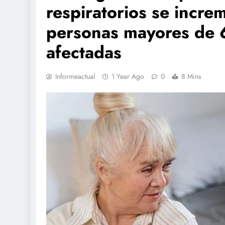
respiratorios se incre
personas mayores de 
afectadas
Informeactual
1 Year Ago
0
8 Mins