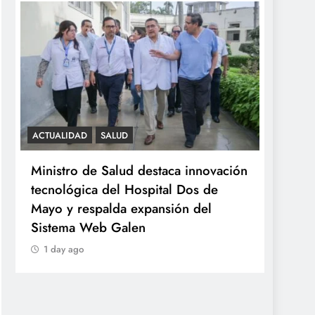
ACTUALIDAD
SALUD
SALUD
Ministro de Salud destaca innovación
Minsa
tecnológica del Hospital Dos de
ováric
Mayo y respalda expansión del
años 
Sistema Web Galen
1 day
1 day ago