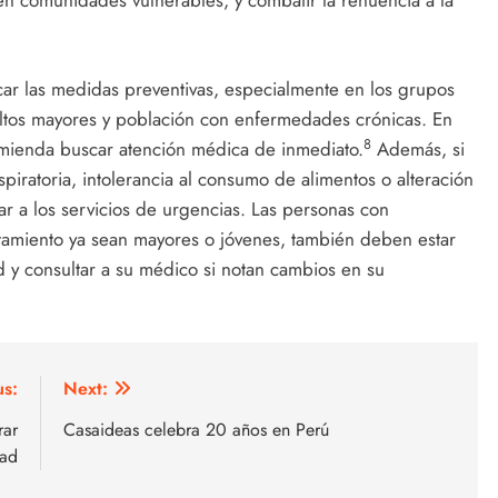
en comunidades vulnerables, y combatir la renuencia a la
icar las medidas preventivas, especialmente en los grupos
ltos mayores y población con enfermedades crónicas. En
8
comienda buscar atención médica de inmediato.
Además, si
piratoria, intolerancia al consumo de alimentos o alteración
ar a los servicios de urgencias. Las personas con
tamiento ya sean mayores o jóvenes, también deben estar
ud y consultar a su médico si notan cambios en su
us:
Next:
rar
Casaideas celebra 20 años en Perú
dad