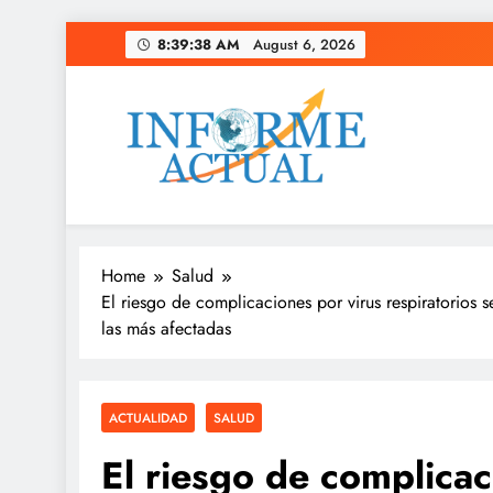
Skip
8:39:39 AM
August 6, 2026
to
content
Informe Actual
La actualidad al instante, con veracidad y clarid
Home
Salud
El riesgo de complicaciones por virus respiratorios
las más afectadas
ACTUALIDAD
SALUD
El riesgo de complicac