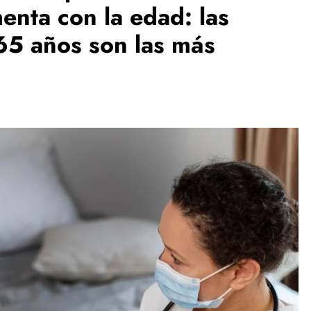
menta con la edad: las
65 años son las más
ESPECTÁCULOS
NOVEDADES
El Ballet San Marcos celebra 62 años
de creación artística con Resonancias
1 day ago