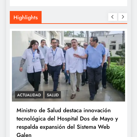
Highlights
SALUD
ción
Minsa: INSN Breña extirpa tumor
 Mayo y
ovárico de cuatro kilos a niña de tres
 Web
años proveniente de Chanchamayo
22 hours ago