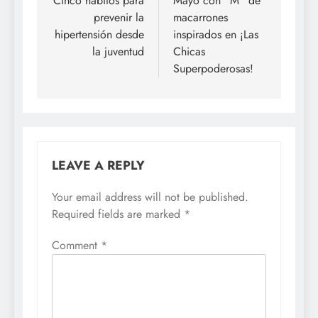
navigation
Cinco hábitos para
Mayo con “M” de
prevenir la
macarrones
hipertensión desde
inspirados en ¡Las
la juventud
Chicas
Superpoderosas!
LEAVE A REPLY
Your email address will not be published.
Required fields are marked
*
Comment
*